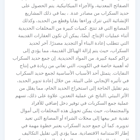
الصفائح المعدنية، والأجزاء الميكانيكية. يتم الحصول على
حديد السكراب من مصادر عدة. ، بما في ذلك المشاريع
الإنشائية التي تترك وراءها بقايا وقطع من الحديد، وكذلك
المصانع التي قد تنتج. كميات كبيرة من المخلفات الحديدية
أثناء عمليات الإنتاج. أيضًا، يمكن أن تكون العقارات القديمة
التي تتطلب إعادة البناء أو التجديد مصدرًا. آخر لحديد
السكراب، حيث يتم إزالة الهياكل القديمة، مما يؤدي إلى
تراكم كمية كبيرة. من المواد الحديدية. إن جمع حديد السكراب
له أهمية خاصة في الكويت، التي تعاني من زيادة في إنتاج
النفايات. يتمثل أحد الأسباب الأساسية لجمع حديد السكراب
في تأثيره الإيجابي على البيئة. من خلال إعادة تدوير الحديد،
يتم تقليل الحاجة إلى استخراج الحديد الخام، مما يقلل من
الأثر البيئي .الناتج عن عملية التعدين. علاوة على ذلك، تسهم
عملية جمع السكربات في توفير دخل إضافي للأفراد
والمجتمعات، حيث يمكن تحويل هذه المخلفات إلى أموال
نقدية عبر بيعها إلى محلات الشراء أو المصانع التي تعيد
تدويره. كما أن جمع حديد السكراب يعتبر خطوة مهمة في
إطار الاستدامة الاقتصادية. مما يؤدي إلى تقليل التكاليف