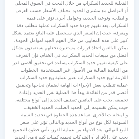
الفعلية للحديد السكراب من خلال البحث في السوق المحلي
أو التواصل مع مشتري الحديد. تختلف الأسعار حسب العرض
والطلب، ونوعية الحديد، وعوامل أخرى تؤثر على قيمة
السكراب. يعد تقييم جودة حديد السكراب عملية تتطلب دقة
ومعرفة، حيث إن السعر الذي سيحصل عليه البائع يعتمد بشكل
كبير على هذه المعايير. من خلال الفهم الجيد لعوامل الجودة،
يمكن للبائعين اتخاذ قرارات مستنيرة تجعلهم يستفيدون بشكل
أفضل من مبيعات الحديد السكراب. في الختام، فإن التعرف
على كيفية تقييم حديد السكراب يساعد في تحقيق أقصى قدر
من الفائدة المالية من الأصول غير المستخدمة. الخطوات
اللازمة لبيع حديد السكراب تعتبر عملية بيع حديد السكراب
عملية تتطلب بعض الإجراءات الهامة لضمان نجاحها وتحقيق
أقصى قدر من الفائدة. يبدأ هذا العملية بفرز الحديد وإعادة
تجميعه. يجب على البائعين تصنيف الحديد إلى أنواع مختلفة،
حيث يمكن تقسيمه إلى الحديد الصلب، الحديد الخفيف،
والمخلفات الأخرى. تساعد هذه الخطوة في تحديد القيمة
السوقية لكل نوع من أنواع الحديد وبالتالي تؤثر على سعر
البيع النهائي. بعد الانتهاء من عملية الفرز، تأتي خطوة التجميع.
يجب على الأفراد أو الشركات تجميع كميات كبيرة من الحديد