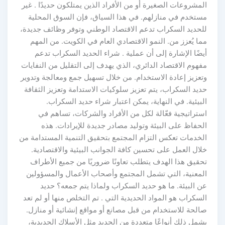
المشروعات الصغيرة أو من الأفراد الذين يمتلكون حديدًا . غير
مستخدم في منازلهم. في هذا السياق، فإن السوق المحلية
للحديد السكراب تدعم الاقتصاد الوطني وتوفر وظائف جديدة،
مما يُعزز من. النمو الاقتصادي العام في الكويت. من المهم
أيضًا الإشارة إلى أن عملية . شراء الحديد السكراب تدعم
مفهوم الاقتصاد الدائري، الذي يهدف إلى التقليل من النفايات
وتعزيز إعادة الاستخدام. من خلال تسهيل جمع ومعالجة وتدوير
حديد السكراب، يتم تعزيز سلوكيات الاستدامة وتعزيز الثقافة
البيئية. في النهاية، يمكن اعتبار شراء حديد السكراب.
استراتيجية فعّالة لكل من الأفراد والشركات، تساهم في
الحفاظ على البيئة وتوليد مصادر جديدة للإيرادات. هذه
الخدمات تعكس التزام المجتمع بتحقيق التنمية المستدامة من
خلال العمل على تحسين كافة الجوانب البيئية والاقتصادية.
تحقيق هذا الهدف يتطلب تعاونًا ضروريًا من جميع الأطراف
المعنية، التي تشمل المجتمع وأصحاب الأعمال والمسؤولين
عن البيئة. ما هو حديد السكراب ولماذا يتم جمعه؟ حديد
السكراب هو المواد الحديدية التي . تم التخلص منها أو لم تعد
صالحة للاستخدام من قبل مصانع أو مواقع إنشائية أو منازل.
يشمل ذلك أنواعًا متعددة من الحديد مثل الأسلاك الحديدية،