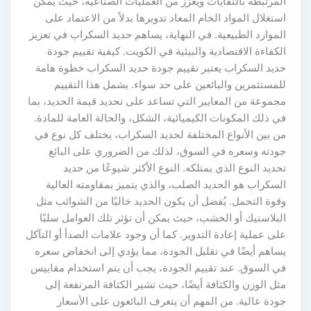
المرتبطة بالنفايات ويعزز من العمليات الصناعية، حيث يمكن
استغلال المواد الخام المعاد تدويرها بدلاً من الاعتماد على
الموارد الطبيعية. في النهاية، يساهم حديد السكراب في تعزيز
الكفاءة الاقتصادية والبيئية في الكويت. كيفية تقييم جودة
حديد السكراب يعتبر تقييم جودة حديد السكراب خطوة هامة
للمستثمرين والبائعين على حد سواء. يشمل هذا التقييم
مجموعة من المعايير التي تساعد على تحديد قيمة الحديد، بما
في ذلك المكونات الكيميائية، الشكل، والحالة العامة للمادة.
من بين الأنواع المختلفة لحديد السكراب، يختلف كل نوع في
جودته وسعره في السوق، لذلك من الضروري على البائع
تحديد النوع الذي يمتلكه. النوع الأكثر شيوعًا من حديد
السكراب هو الحديد الصلب، والذي يتميز بمقاومته العالية
وقوة التحمل. يُفضل أن يكون الحديد خاليًا من الشوائب مثل
البلاستيك أو الخشب، حيث يمكن أن تؤثر تلك العوامل سلبًا
على عملية إعادة التدوير. كما أن وجود علامات الصدأ أو التآكل
يساهم أيضًا في تقليل الجودة، مما يؤدي إلى انخفاض سعره
في السوق. عند تقييم الجودة، يجب أن يتم استخدام مقاييس
مثل الوزن والكثافة أيضًا، حيث تشير الكثافة المرتفعة إلى
جودة عالية. من المهم أن يتعرف البائعون على الأسعار