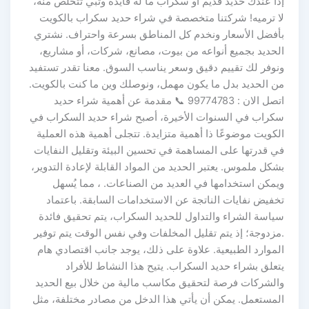
إذا عندك حديد قديم أو سكراب ما له فايدة وتبي تتخلص منه،
لا ترميه! شركتنا متخصصة في شراء حديد سكراب بالكويت
بأفضل الأسعار ونخدم كل المناطق بسرعة واحتراف. نشتري
الحديد بجميع أنواعه من بيوت، مصانع، شركات، أو مشاريع،
ونوفر لك تقييم دقيق وسعر يناسب السوق. معنا تقدر تستفيد
من الحديد بدل ما يكون مهمل، ونوصلك وين ما كنت بالكويت.
اتصل الان : 99774783 📞 مقدمة عن أهمية شراء حديد
سكراب في السنوات الأخيرة، أصبح شراء حديد السكراب في
الكويت موضوعًا ذا أهمية متزايدة. تتجلى أهمية هذه العملية
في قدرتها على المساهمة في تحسين البيئة وتقليل النفايات
بشكل ملموس. يعتبر الحديد من المواد القابلة لإعادة التدوير،
ويمكن استخدامها في العديد من الصناعات. ، مما يُسهل
تخفيض نفايات الناتجة عن الاستخدامات السابقة. باعتماد
سياسة الشراء والتداول للحديد السكراب، يتم تحقيق فائدة
.مزدوجة؛ إذ يتم تقليل المخلفات وفي نفس الوقت يتم توفير
الموارد الطبيعية. علاوة على ذلك، يوجد جانب اقتصادي هام
يتعلق بشراء حديد السكراب. يتيح هذا النشاط للأفراد
والشركات فرصة لتحقيق مكاسب مالية من خلال بيع الحديد
المستعمل. يمكن أن يأتي هذا الدخل من مصادر مختلفة، مثل