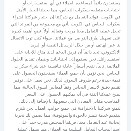
مستعدون دائماً لمساعدة العملاء في أي استفسارات أو
احتياجات متعلقة بسكراب النحاس، مما يجعلنا الخيار الأمثل
في الكويت. فوائد التعامل مع شركتنا إن اختيار شركتنا لشراء
سكراب النحاس في الكويت يأتي مع مجموعة من الفوائد التي
تجعل عملية التعامل معنا مريحة وفعالة. أولاً، نضع أهمية كبيرة
على تسهيل طرق التواصل مع عملائنا. سواء كنت تريد الاتصال
بنا عبر الهاتف أو من خلال الرسائل النصية أو البريد
الإلكتروني، تجد دائماً أن فريق الدعم لدينا متاح للإجابة على
استفساراتك. نحن نستمع إلى احتياجاتك وضمان تقديم الحلول
الملائمة. ثانياً، نقدم أسعاراً عادلة تنافسية عند شراء سكراب
النحاس. نحن نؤمن بأن جميع العملاء يستحقون الحصول على
قيمة جيدة برغم ظروف السوق. لذلك، نحن نعمل على توفير
تقييم دقيق لأسعار النحاس وفقاً لمعايير السوق الحالية، مما
يمنح عملائنا الثقة في أنه يمكنهم الحصول على السعر
المناسب مقابل المعادن التي يبيعونها. بالإضافة إلى ذلك،
تتمتع شركتنا بالاحترافية في جميع جوانب العمل. نحن نلتزم
بتقديم خدمة تتميز بالجودة والموثوقية، مما يضمن لك تجربة
إيجابية عند التعامل معنا. فريقنا المختص مدرب جيداً على
استراتيجيات التعامل السلسة مع العملاء، مما يسهل عملية