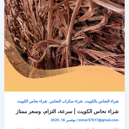
,
,
شراء النحاس بالكويت
شراء سكراب النحاس
شراء نحاس الكويت
شراء نحاس الكويت | سرعة، التزام، وسعر ممتاز
mmor57017@gmail.com
/
نوفمبر 18, 2025