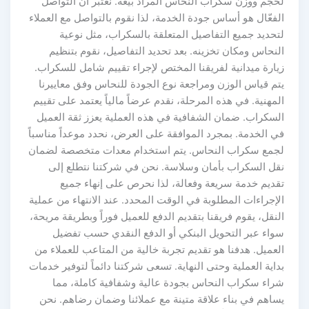
لحجم ووزن سكراب النحاس المراد بيعه. نعتبر أن التواصل
الفعّال هو أساس جودة الخدمة، لذا نقوم بالتواصل مع العملاء
لتحديد جميع التفاصيل المتعلقة بالسكراب، مثل نوعية
النحاس ومكان تخزينه. بعد تحديد التفاصيل، نقوم بتنظيم
زيارة ميدانية لفريقنا المختص لإجراء تقييم شامل للسكراب.
يتم قياس الوزن ومراجعة نوع الجودة للنحاس وفق معاييرنا
المهنية. في هذه المرحلة، نقدم عرضاً مالياً يعتمد على تقييم
السكراب. ضمان الشفافية في هذه العملية يعزز ثقة العميل
في الخدمة. بمجرد الموافقة على العرض، نحدد موعداً مناسباً
لجمع سكراب النحاس. يتم استخدام معدات متخصصة لضمان
نقل السكراب بأمان وسلاسة. نحن في شركتنا نتطلع إلى
تقديم خدمة سريعة وفعالة، لذا نحرص على إنهاء جميع
الإجراءات المطلوبة في الوقت المحدد. عند الانتهاء من عملية
النقل، يقوم فريقنا بتقديم الدفع للعميل فوراً وبطريقة مريحة،
سواء عبر التحويل البنكي أو الدفع النقدي حسب تفضيل
العميل. هدفنا هو تقديم تجربة خالية من المتاعب للعملاء من
بداية العملية وحتى النهاية. تسعى شركتنا دائماً لتوفير خدمات
شراء سكراب النحاس بجودة عالية وشفافية كاملة، مما
يساهم في بناء علاقة متينة مع عملائنا وضمان رضاهم. نحن