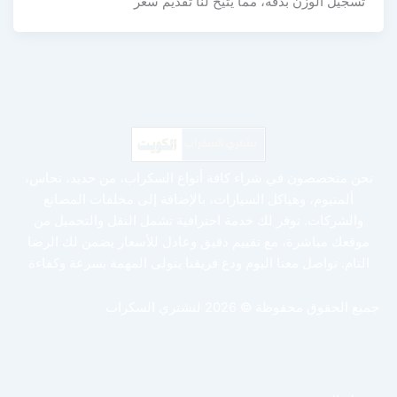
تسجيل الوزن بدقة، مما يتيح لنا تقديم سعر
نحن متخصصون في شراء كافة أنواع السكراب، من حديد، نحاس،
ألمنيوم، وهياكل السيارات، بالإضافة إلى مخلفات المصانع
والشركات. نوفر لك خدمة احترافية تشمل النقل والتحميل من
موقعك مباشرة، مع تقييم دقيق وعادل للأسعار يضمن لك الرضا
التام. تواصل معنا اليوم ودع فريقنا يتولى المهمة بسرعة وكفاءة
جميع الحقوق محفوظة © 2026 لنشتري السكراب