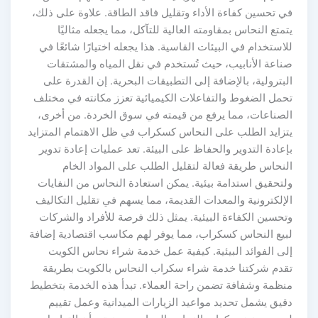
في تحسين كفاءة الأداء وتقليل فاقد الطاقة. علاوة على ذلك،
يتمتع النحاس بمقاومته العالية للتآكل، مما يجعله مثاليًا
للاستخدام في البيئات القاسية. هذا يجعله اختيارًا شائعًا في
صناعة الأنابيب، حيث تُستخدم في نقل المياه والمشتقات
البترولية، بالإضافة إلى التطبيقات البحرية. إن القدرة على
تحمل الضغوط والتفاعلات الكيميائية تعزز مكانته في مختلف
الصناعات، مما يرفع من قيمته في سوق الخردة. من أخرى،
يتزايد الطلب على النحاس كسكراب في ظل الاهتمام المتزايد
بإعادة التدوير والحفاظ على البيئة. تعد عمليات إعادة تدوير
النحاس طريقة فعالة لتقليل الطلب على المواد الخام
ولتحقيق استدامة بيئية. يمكن استعادة النحاس من النفايات
الإلكترونية والمعدات القديمة، مما يسهم في تقليل التكاليف
وتحسين الكفاءة البيئية. يمثل ذلك فرصة للأفراد والشركات
لبيع النحاس كسكراب، مما يوفر لهم مكاسب اقتصادية إضافة
إلى الفوائد البيئية. كيفية عمل خدمة شراء نحاس الكويت
تقدم شركتنا خدمة شراء سكراب النحاس بالكويت بطريقة
منظمة وشفافة تضمن راحة العملاء. تبدأ هذه الخدمة بتخطيط
دقيق يشمل تحديد مواعيد الزيارات الميدانية وعمل تقييم