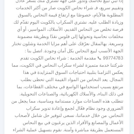
إذا تبي تبيع نحاسك وتدور على جهة تشتري منك بسعر عادل
وتقييم سريع، فـ شراء نحاس الكويت صار من أكثر الخدمات
المطلوبة هالأيام، خصوصًا مع ارتفاع قيمة النحاس بالسوق
وزيادة الطلب عليه. نشتري السكراب بالكويت اليوم تقدّم لك
فرصة تخلص من النحاس القديم، الأسلاك، المواسير، أو أي
مخلفات نحاسية وتحولها إلى فلوس نقدًا وبطريقة مضمونة
وسريعة. بهالمقال نعرّفك على أهم مزايا الخدمة وشلون تختار
الجهة الأنسب لبيع النحاس بكل أمان وجودة. اتصل بنا :
99774783 📞 مقدمة الخدمة : شراء نحاس الكويت تقدم
شركتنا خدمة متميزة لشراء سكراب النحاس في الكويت، مما
يعكس التزامنا بتلبية احتياجات السوق المتزايدة في هذا
المجال. يعد النحاس من المواد القيمة التي تحظى بطلب
مرتفع بسبب استخدامها الواسع في مختلف القطاعات، بما
في ذلك البناء، والأسلاك الكهربائية، والصناعات التحويلية.
تتطلب هذه الصناعات موارد مستدامة ومناسبة، مما يجعل من
الضروري وجود نظام فعّال لجمع وإعادة تدوير سكراب
النحاس. من خلال خدماتنا، نسعى لتوفير حل شامل لأصحاب
الأعمال والمصانع والأفراد الذين يرغبون في بيع النحاس
المستعمل بطريقة مباشرة وآمنة. نقوم بتسهيل عملية الشراء