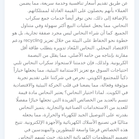
عن طريق تقديم أسعار تنافسية وخدمة سريعة، مما يضمن
العملاء بأنهم يحصلون على القيمة العادلة لممتلكاتهم.
بالإضافة إلى ذلك، نحن نوفر أيضاً خدمات جمع سكراب
النحاس، مما يجعل عمليات البيع أكثر سهولة وفي متناول
الجميع. كما أن شراء النحاس ليس مجرد صفقة تجارية، بل هو
خطوة نحو الحفاظ على البيئة من خلال تعزيز recycling ودعم
الاقتصاد المحلي. النحاس المُعاد تدويره يتطلب طاقة أقل
مقارنة بإنتاجه من خامه الأصلي، مما يقلل من البصمة
الكربونية. ولذلك، فإن خدمتنا لاستحواذ سكراب النحاس تلبي
احتياجات السوق مع تعزيز الاستدامة البيئية، مما يجعلها خياراً
ذكياً للمجتمع الكويتي. نحرص في شركتنا على تقديم تجربة
موثوقة وفعالة، مما يضعنا في قلب الحركة البيئية والاقتصادية
في الكويت. لماذا اختيار النحاس؟ يعتبر النحاس مادة قيمة
تتسم بالعديد من الخصائص الفريدة التي تجعلها خيارًا مفضلًا
للعديد من الاستخدامات الصناعية والتجارية. يتميز النحاس
بقدرته على التوصيل الجيد للكهرباء والحرارة، مما يجعله
مثاليًا في تصنيع الأسلاك الكهربائية والأجهزة الإلكترونية. تتيح
هذه الخصائص فرصًا واسعة للمطورين والمهندسين في
تصميم المنظومات الكهربائية الحديثة، حيث يُسهم النحاس