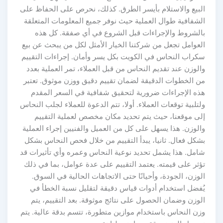
البيع والاستلام بأيسر الطرق. كذلك، نحرص على الحفاظ على
الشفافية طوال العملية حيث نوفر جميع المعلومات المتعلقة
بالشروط والإجراءات قبل الشروع في أي صفقة. كل هذه
العوامل تجعل من شركتنا الخيار الأمثل لكل من يبحث عن بيع
سكراب النحاس في الكويت بكل يسر وأمان. إجراءات التقييم
والوزن عند تقديم النحاس من قبل العملاء، تمر العملية بعدد
من الخطوات الدقيقة لضمان تقييم دقيق ووزن موثوق. تعتبر
هذه الإجراءات ضرورية لتحقيق شفافية في السعر المقدم
ولتلبية توقعات العملاء. أولا، تتم الدعوة للعملاء لجلب النحاس
إلى موقعنا، حيث يتم تحديد مكان مخصص لعملية التقييم
والوزن. هذا يسهل على كل من العميل والفنيين إجراء العملية
بشكل فعال. ثانيا، يبدأ التقييم من خلال فحص النحاس بشكل
شامل. هذا يشمل تحديد نوعية النحاس وعمره وأي تأثيرات قد
تؤثر على قيمته. يعتمد التقييم على عدة عوامل، بما في ذلك
الوزن، الجودة، وأحيانًا حتى الاتجاهات الحالية في السوق.
يُفضل استخدام أدوات قياس دقيقة لتقليل نسبة الخطأ في
الوزن وضمان الحصول على نتائج موثوقة. بعد التقييم، يتم
وزن النحاس باستخدام موازين متطورة، تتسم بدقة عالية. يتم