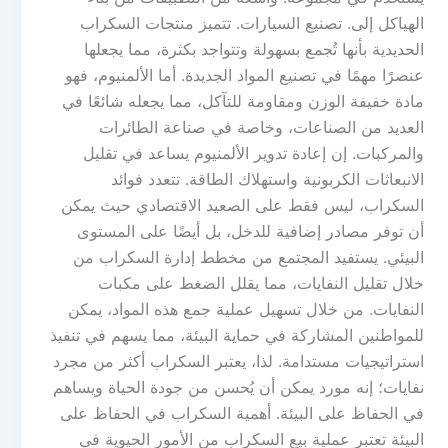
الهياكل إلى. تصنيع السيارات. تتميز منتجات السكراب
الحديدية بأنها تُجمع بسهولة وتتواجد بكثرة، مما يجعلها
عنصرًا مهمًا في تصنيع المواد الجديدة. أما الألمنيوم، فهو
مادة خفيفة الوزن ومقاومة للتآكل، مما يجعله شائعًا في
العديد من الصناعات، وخاصة في صناعة الطائرات
والمركبات. إن إعادة تدوير الألمنيوم يساعد في تقليل
الانبعاثات الكربونية واستهلاك الطاقة. تتعدد فوائد
السكراب، ليس فقط على الصعيد الاقتصادي حيث يمكن
أن توفر مصادر إضافية للدخل، بل أيضًا على المستوى
البيئي. يستفيد المجتمع من مخطط إدارة السكراب من
خلال تقليل النفايات، مما يقلل الضغط على مكبات
النفايات. من خلال تسهيل عملية جمع هذه المواد، يمكن
للمواطنين المشاركة في حماية البيئة، مما يسهم في تنفيذ
استراتيجيات مستدامة. لذا، يعتبر السكراب أكثر من مجرد
نفايات؛ إنه مورد يمكن أن يُحسن من جودة الحياة ويساهم
في الحفاظ على البيئة. أهمية السكراب في الحفاظ على
البيئة تعتبر عملية بيع السكراب من الأمور الحيوية في