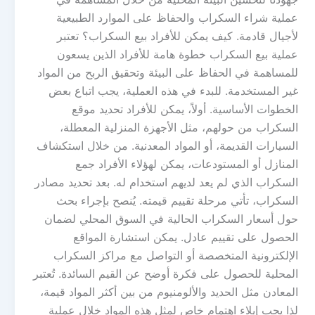
عملية شراء السكراب والحفاظ على الموارد الطبيعية
لأجيال قادمة. كيف يمكن للأفراد بيع السكراب؟ تعتبر
عملية بيع السكراب خطوة هامة للأفراد الذين يسعون
للمساهمة في الحفاظ على البيئة وتحقيق الربح من المواد
غير المستخدمة. للبدء في هذه العملية، يجب اتباع بعض
الخطوات الأساسية. أولاً، يمكن للأفراد تحديد موقع
السكراب من حولهم، مثل الأجهزة المنزلية المعطلة،
السيارات القديمة، أو المواد المعدنية. من خلال استكشاف
المنازل أو المستودعات، يمكن لهؤلاء الأفراد جمع
السكراب الذي لم يعد لديهم استخدام له. بعد تحديد مصادر
السكراب، تأتي مرحلة تقييم قيمته. يُنصح بإجراء بحث
حول أسعار السكراب الحالية في السوق المحلي لضمان
الحصول على تقييم عادل. يمكن استشارة المواقع
الإلكترونية المتخصصة أو التواصل مع مراكز السكراب
المحلية للحصول على فكرة أوضح عن القيم السائدة. تُعتبر
المعادن مثل الحديد والألومنيوم من بين أكثر المواد قيمة،
لذا يجب إيلاء اهتمام خاص لمثل هذه المواد خلال عملية