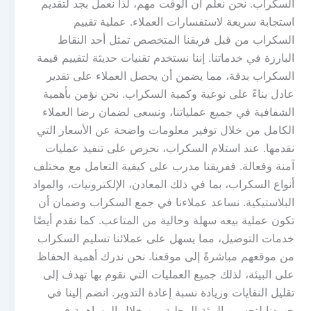
السكراب. نحن نعلم أن الوقت مهم، لذا نعمل بجد لتقديم
استجابة سريعة لاستفسارات العملاء. عملية تقييم
السكراب من قبل فريقنا المتخصص تمثل أحد النقاط
البارزة في خدماتنا. إننا نستخدم تقنيات حديثة لتقييم قيمة
السكراب بدقة، مما يضمن أن يحصل العملاء على تقدير
عادل بناءً على نوعية وكمية السكراب. نحن نؤمن بأهمية
الشفافية في جميع عملياتنا، ونسعى لضمان رضا العملاء
الكامل من خلال توفير معلومات واضحة عن الأسعار التي
نقدمها. عند استلام السكراب، نحرص على تنفيذ عمليات
آمنة وفعالة. ففريقنا مدرب على كيفية التعامل مع مختلف
أنواع السكراب، بما في ذلك المعادن، الإلكترونيات، والمواد
البلاستيكية. نساعد عملاءنا في جمع السكراب وضمان أن
تكون عملية بيعه سهلة وخالية من المتاعب. كما نقدم أيضًا
خدمات التوصيل، مما يسهل على عملائنا تسليم السكراب
من موقعهم مباشرةً إلى موقعنا. نحن ندرك أهمية الحفاظ
على البيئة، لذلك جميع العمليات التي نقوم بها تهدف إلى
تقليل النفايات وزيادة نسبة إعادة التدوير. انضم إلينا في
جهودنا لتحسين البيئة المحلية من خلال المساهمة في