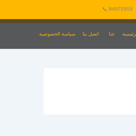
94975959 📞
رئيسية
عنا
اتصل بنا
سياسة الخصوصية