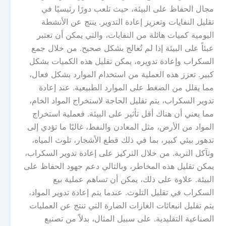
مجال الحفاظ على البيئة، حيث تلعب دورًا رئيسيًا في
تقليل النفايات وتعزيز إعادة التدوير. ينتج عن الأنشطة
اليومية كميات هائلة من النفايات، والتي يمكن أن تعتبر
عبئاً على البيئة إذا لم تُعالج بشكل صحيح. من خلال جمع
السكراب وإعادة تدويره، يمكن تقليل هذه الكميات بشكل
كبير. تعزز هذه العملية من استخدام الموارد بشكل فعال،
مما يقلل من الضغط على الموارد الطبيعية. عند إعادة
تدوير السكراب، يتم تقليل الحاجة لاستخراج المواد الخام،
مما يعني أن هناك أقل تأثير على البيئة. فعملية استخراج
المواد من الأرض، مثل المعادن والنفط، غالبًا ما تؤدي إلى
تدهور بيئي كبير، بما في ذلك قطع الأشجار، تلوث المياه،
وتآكل التربة. من خلال التركيز على إعادة تدوير السكراب،
يمكن تقليل هذه المخاطر، وبالتالي دعم جهود الحفاظ على
البيئة. علاوة على ذلك، يمكن أن تساهم عملية بيع
السكراب في تقليل التلوث. عندما يتم إعادة تدوير المواد،
يتم تقليل انبعاثات الغازات الضارة التي تنتج عن العمليات
الصناعية التقليدية. على سبيل المثال، بدلاً من تصنيع