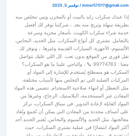
mmor57017@gmail.com
/
نوفمبر 5, 2025
إذا عندك سكراب زايد بالبيت أو بالمخزن وتبي تتخلص منه
بطريقة سهلة وتربح منه بعد. ، شركتنا توفر لك أفضل
خدمة شراء سكراب الكويت. بأسعار مجزية وسرعة
بالتعامل. نشتري كل أنواع السكراب. مثل الحديد، النحاس،
الألمنيوم، الأجهزة، السيارات القديمة وغيرها. ، ونوفر لك
نقل فوري من الموقع بدون تعب. كل اللي عليك تتواصل
معنا : 99774783 📞 ، والباجي علينا ما هو السكراب؟
السكراب هو مصطلح يُستخدم للإشارة إلى المواد أو.
المركبات الصلبة التي تم التخلص منها لأسباب مختلفة،
مثل التعطل أو انتهاء صلاحية الاستخدام. تتضمن هذه المواد
المعادن غير المستخدمة، البلاستيك، الزجاج، وغيرها من
المواد القابلة لإعادة التدوير. في سياق السكراب، نركز
على أصناف محددة من المعادن التي يمكن أن تُجمع وتُعاد
معالجتها، مثل الحديد والألمنيوم والنحاس. يُعتبر الحديد أحد
أكثر المواد انتشارًا في عملية نشتري السكراب، حيث
يُستخدم في مجموعة. واسعة من التطبيقات من بناء