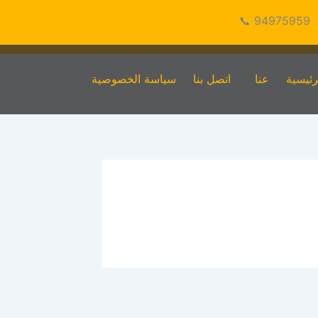
94975959 📞
رئيسية
عنا
اتصل بنا
سياسة الخصوصية