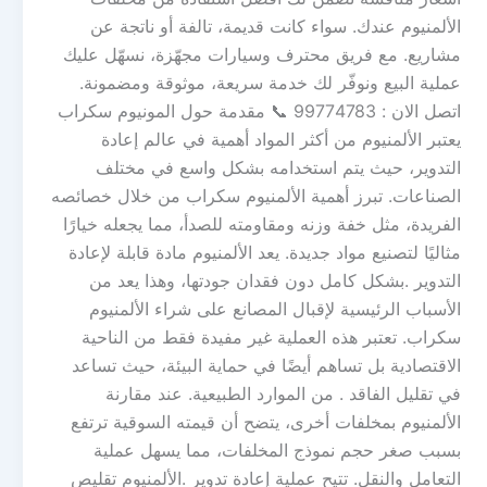
الألمنيوم عندك. سواء كانت قديمة، تالفة أو ناتجة عن
مشاريع. مع فريق محترف وسيارات مجهّزة، نسهّل عليك
عملية البيع ونوفّر لك خدمة سريعة، موثوقة ومضمونة.
اتصل الان : 99774783 📞 مقدمة حول المونيوم سكراب
يعتبر الألمنيوم من أكثر المواد أهمية في عالم إعادة
التدوير، حيث يتم استخدامه بشكل واسع في مختلف
الصناعات. تبرز أهمية الألمنيوم سكراب من خلال خصائصه
الفريدة، مثل خفة وزنه ومقاومته للصدأ، مما يجعله خيارًا
مثاليًا لتصنيع مواد جديدة. يعد الألمنيوم مادة قابلة لإعادة
التدوير .بشكل كامل دون فقدان جودتها، وهذا يعد من
الأسباب الرئيسية لإقبال المصانع على شراء الألمنيوم
سكراب. تعتبر هذه العملية غير مفيدة فقط من الناحية
الاقتصادية بل تساهم أيضًا في حماية البيئة، حيث تساعد
في تقليل الفاقد . من الموارد الطبيعية. عند مقارنة
الألمنيوم بمخلفات أخرى، يتضح أن قيمته السوقية ترتفع
بسبب صغر حجم نموذج المخلفات، مما يسهل عملية
التعامل والنقل. تتيح عملية إعادة تدوير .الألمنيوم تقليص