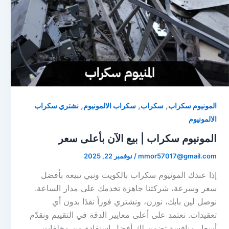
,
,
,
المونيوم سكراب
سكراب
سكراب الالمونيوم
نشتري سكراب
الالمونيوم
المونيوم سكراب | بيع الآن بأعلى سعر
mmor57017@gmail.com
/
نوفمبر 22, 2025
إذا عندك المونيوم سكراب بالكويت وتبي تبيعه بأفضل
سعر وسرعة، شركتنا جاهزة تخدمك على مدار الساعة.
نوصل لين بابك، نوزن، ونشتري فوراً نقدًا بدون أي
تعقيدات. نعتمد على أعلى معايير الدقة في التقييم ونقدّم
أسعار منافسة تضمن لك أفضل استفادة من مخلفات