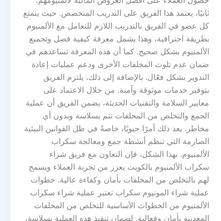
حصول العملاء على أفضل العروض المالية لألمنيومهم.
ثانيًا، يعتمد هذا الفريق على التدريب المتخصص. حيث يتمتع
كل عضو في الفريق بالتدريب اللازم للتعامل مع الألمنيوم
بطريقة احترافية، وهذا يشمل معرفة كيفية فصل وتجميع
الألمنيوم بشكل صحيح. كما أن هذه المعرفة تساعدهم في
ضمان عدم تلوث المخلفات الأخرى ودعم عمليات إعادة
التدوير بشكل فعّال. بالإضافة إلى ذلك، يلتزم الفريق
بتوفير خدمات موثوقة وآمنة. من خلال الاعتماد على
معايير السلامة والتقنيات الحديثة، يضمن الفريق أن عملية
الجمع والتخلص من المخلفات تتم بسلاسة وبدون أي
مخاطر. يعد ذلك أمرًا حيويًا، خاصةً في ظل القوانين البيئية
الصارمة التي تنظم أنشطة جمع ومعالجة سكراب
الألمنيوم. بهذا الشكل، فإن التعاون مع فريق شراء
سكراب الألمنيوم بالكويت يعزز من تجربة العملاء ويسمح
لهم بالتخلص من المخلفات بأمان وكفاءة عالية. خطوات
عملية شراء المونيوم سكراب تعتبر عملية شراء سكراب
الألمنيوم من الخطوات الأساسية للتخلص من المخلفات
المعدنية بأمان وفعالية. لضمان تنفيذ هذه العملية بسلاسة،