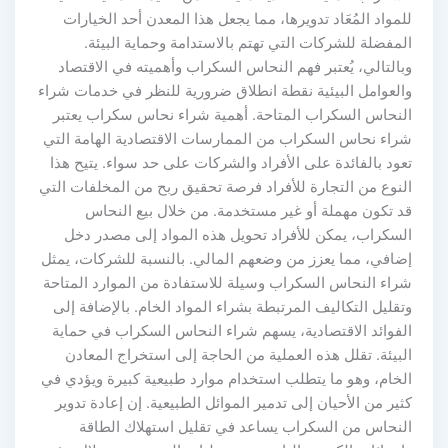
للمواد المُعَاد تدويرها، مما يجعل هذا المعدن أحد الخيارات
المفضلة للشركات التي تهتم بالاستدامة وحماية البيئة.
وبالتالي، يُعتبر فهم النحاس السكراب وأهميته في الاقتصاد
والعوامل البيئية نقطة انطلاق ضرورية للنظر في خدمات شراء
النحاس السكراب المتاحة. أهمية شراء نحاس سكراب يعتبر
شراء نحاس السكراب من الممارسات الاقتصادية الهامة التي
تعود بالفائدة على الأفراد والشركات على حد سواء. يتيح هذا
النوع من التجارة للأفراد فرصة تحقيق ربح من المخلفات التي
قد تكون مهملة أو غير مستخدمة. من خلال بيع النحاس
السكراب، يمكن للأفراد تحويل هذه المواد إلى مصدر دخل
إضافي، مما يعزز من وضعهم المالي. بالنسبة للشركات، يمثل
شراء النحاس السكراب وسيلة للاستفادة من الموارد المتاحة
وتقليل التكاليف المرتبطة بشراء المواد الخام. بالإضافة إلى
الفوائد الاقتصادية، يسهم شراء النحاس السكراب في حماية
البيئة. تقلل هذه العملية من الحاجة إلى استخراج المعادن
الخام، وهو ما يتطلب استخدام موارد طبيعية كبيرة ويؤدي في
كثير من الأحيان إلى تدمير الموائل الطبيعية. إن إعادة تدوير
النحاس من السكراب يساعد في تقليل استهلاك الطاقة