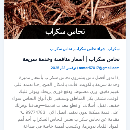
,
,
سكراب
شراء نحاس سكراب
نحاس سكراب
نحاس سكراب | أسعار منافسة وخدمة سريعة
mmor57017@gmail.com
/
نوفمبر 23, 2025
إذا تدور أفضل ناس يشترون نحاس سكراب بأسعار مميزة
وخدمة سريعة بالكويت، فأنت بالمكان الصح. إحنا نعتمد على
تقييم دقيق، وزن مضبوط، ودفع فوري يريحك ويوفر عليك
الوقت. نشتغل بكل المناطق ونستقبل كل أنواع النحاس سواء
خفيف، ثقيل، أسلاك، أو قطع معدات قديمة—وهدفنا نوفرلك
أعلى قيمة ممكنة بدون تعقيد. اتصل الان : 99774783 📞
مقدمة عن نحاس سكراب يعتبر النحاس السكراب أحد أهم
المواد المُعَاد تدويرها، ويكتسب أهمية خاصة في صناعة