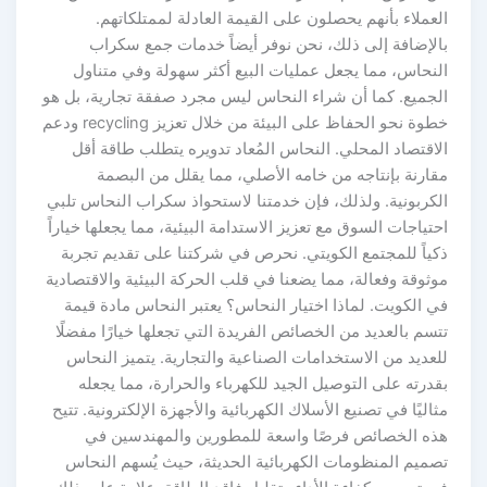
العملاء بأنهم يحصلون على القيمة العادلة لممتلكاتهم.
بالإضافة إلى ذلك، نحن نوفر أيضاً خدمات جمع سكراب
النحاس، مما يجعل عمليات البيع أكثر سهولة وفي متناول
الجميع. كما أن شراء النحاس ليس مجرد صفقة تجارية، بل هو
خطوة نحو الحفاظ على البيئة من خلال تعزيز recycling ودعم
الاقتصاد المحلي. النحاس المُعاد تدويره يتطلب طاقة أقل
مقارنة بإنتاجه من خامه الأصلي، مما يقلل من البصمة
الكربونية. ولذلك، فإن خدمتنا لاستحواذ سكراب النحاس تلبي
احتياجات السوق مع تعزيز الاستدامة البيئية، مما يجعلها خياراً
ذكياً للمجتمع الكويتي. نحرص في شركتنا على تقديم تجربة
موثوقة وفعالة، مما يضعنا في قلب الحركة البيئية والاقتصادية
في الكويت. لماذا اختيار النحاس؟ يعتبر النحاس مادة قيمة
تتسم بالعديد من الخصائص الفريدة التي تجعلها خيارًا مفضلًا
للعديد من الاستخدامات الصناعية والتجارية. يتميز النحاس
بقدرته على التوصيل الجيد للكهرباء والحرارة، مما يجعله
مثاليًا في تصنيع الأسلاك الكهربائية والأجهزة الإلكترونية. تتيح
هذه الخصائص فرصًا واسعة للمطورين والمهندسين في
تصميم المنظومات الكهربائية الحديثة، حيث يُسهم النحاس