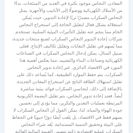
المعادن. النحاس موجود بكثرة في العديد من المنتَجات، بدءًا
من الأسلاك الكهربائية ووصولًا إلى الأنابيب والأجهزة. يمثل
النحاس السكراب مصدرًا ثريًا لإعادة التدوير، حيث يُمكن
استغلاله بشكل فعال لتقليل الحاجة إلى استخراج النحاس
الخام مما ينجم عنه تقليل التأثيرات البيئية السلبية. تستخدم
شركات إعادة التدوير النحاس السكراب لصنع منتجات جديدة،
مما يُسهم في تقليل النفايات وتقليل تكاليف الإنتاج. فعلى
سبيل المثال، يمكن إدخال النحاس السكراب في الصناعات
الكهربائية وصناعات البناء والتشييد، مما يعكس أهمية هذا
المورد في الاقتصاد الدائري. عبر إعادة تدوير النحاس
السكراب، يتم حفظ الموارد الطبيعية، كما يُساعد ذلك على
تقليل استهلاك الطاقة الناتج عن استخراج المعادن الجديدة.
بالإضافة إلى ذلك، لنحاسي السكراب فوائد بيئية مباشرة
أيضاً. فعند إعادة تدوير النحاس، يتم تقليل البصمة الكربونية
المرتبطة بعمليات التعدين والتكرير، مما يؤدي إلى تحسين
جودة الهواء والمياه. لذا، يمكن القول أن النحاس السكراب لا
يسهم فقط في الاقتصاد، بل يلعب أيضًا دورًا حيويًا في الحفاظ
على البيئة وتحقيق التنمية المستدامة. يُعَد شراء النحاس
السكراب عَملية اقتصادية ذكية تتضمن القيمة المالية العالية