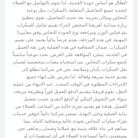
الفعّال هو أساس جودة الخدمة، لذا نقوم بالتواصل مع العملاء
لتحديد جميع التفاصيل المتعلقة بالسكراب، مثل نوعية
النحاس ومكان تخزينه. بعد تحديد التفاصيل، نقوم بتنظيم
زيارة ميدانية لفريقنا المختص لإجراء تقييم شامل للسكراب.
يتم قياس الوزن ومراجعة نوع الجودة للنحاس وفق معاييرنا
المهنية. في هذه المرحلة، نقدم عرضاً مالياً يعتمد على تقييم
السكراب. ضمان الشفافية في هذه العملية يعزز ثقة العميل
في الخدمة. بمجرد الموافقة على العرض، نحدد موعداً مناسباً
لجمع سكراب النحاس. يتم استخدام معدات متخصصة لضمان
نقل السكراب بأمان وسلاسة. نحن في شركتنا نتطلع إلى
تقديم خدمة سريعة وفعالة، لذا نحرص على إنهاء جميع
الإجراءات المطلوبة في الوقت المحدد. عند الانتهاء من عملية
النقل، يقوم فريقنا بتقديم الدفع للعميل فوراً وبطريقة مريحة،
سواء عبر التحويل البنكي أو الدفع النقدي حسب تفضيل
العميل. هدفنا هو تقديم تجربة خالية من المتاعب للعملاء من
بداية العملية وحتى النهاية. تسعى شركتنا دائماً لتوفير خدمات
شراء سكراب النحاس بجودة عالية وشفافية كاملة، مما
يساهم في بناء علاقة متينة مع عملائنا وضمان رضاهم. نحن
مستعدون دائماً لمساعدة العملاء في أي استفسارات أو