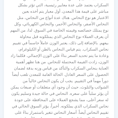
السكراب يعتمد على عدة معايير رئيسية، التي تؤثر بشكل
مباشر على قيمة هذا المعدن. أول معيار يتم أخذه بعين
الاعتبار هو نوع النحاس. هناك عدة أنواع من النحاس، مثل
النحاس الأصفر، والنحاس الأحمر، والنحاس الكهربائي، وكل
نوع يمتلك خصائصه وقيمته الخاصة في السوق. لذا، من المهم
أن يعرف العملاء نوع النحاس الذي يمتلكونه قبل محاولة
بيعهم. بالإضافة إلى ذلك، يعتبر الوزن عاملاً حاسماً في تقييم
نحاس السكراب. يتم قياس النحاس بالطن أو الكيلوغرام،
وعادة ما يتم تحديد السعر بناءً على الوزن الإجمالي. فكلما زاد
الوزن، زادت القيمة المحتملة للنحاس. من هنا تظهر أهمية
العناية بنحاس السكراب والتأكد من قياس وزنه بدقة لضمان
الحصول على السعر العادل. الحالة العامة للمعدن تلعب أيضاً
دوراً مهماً في التقييم. يجب أن يكون النحاس خالياً من
الشوائب والتلوث، حيث أن وجود أي متعلقات أو صبغات يمكن
أن يؤثر سلباً على سعره. النحاس في حالة جيدة وسليم يكون
له سعر أعلى، مما يشجع العملاء على المحافظة على جودة
نحاس السكراب الذي يملكونه. أخيراً، يؤثر السوق الحالي في
تقييم النحاس أيضاً. أسعار النحاس تتغير باستمرار بناءً على