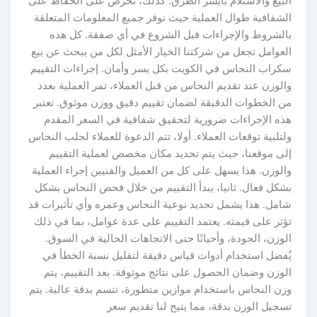
البيع والاستلام بأيسر الطرق. كذلك، نحرص على الحفاظ على
الشفافية طوال العملية حيث نوفر جميع المعلومات المتعلقة
بالشروط والإجراءات قبل الشروع في أي صفقة. كل هذه
العوامل تجعل من شركتنا الخيار الأمثل لكل من يبحث عن بيع
سكراب النحاس في الكويت بكل يسر وأمان. إجراءات التقييم
والوزن عند تقديم النحاس من قبل العملاء، تمر العملية بعدد
من الخطوات الدقيقة لضمان تقييم دقيق ووزن موثوق. تعتبر
هذه الإجراءات ضرورية لتحقيق شفافية في السعر المقدم
ولتلبية توقعات العملاء. أولا، تتم الدعوة للعملاء لجلب النحاس
إلى موقعنا، حيث يتم تحديد مكان مخصص لعملية التقييم
والوزن. هذا يسهل على كل من العميل والفنيين إجراء العملية
بشكل فعال. ثانيا، يبدأ التقييم من خلال فحص النحاس بشكل
شامل. هذا يشمل تحديد نوعية النحاس وعمره وأي تأثيرات قد
تؤثر على قيمته. يعتمد التقييم على عدة عوامل، بما في ذلك
الوزن، الجودة، وأحيانًا حتى الاتجاهات الحالية في السوق.
يُفضل استخدام أدوات قياس دقيقة لتقليل نسبة الخطأ في
الوزن وضمان الحصول على نتائج موثوقة. بعد التقييم، يتم
وزن النحاس باستخدام موازين متطورة، تتسم بدقة عالية. يتم
تسجيل الوزن بدقة، مما يتيح لنا تقديم سعر