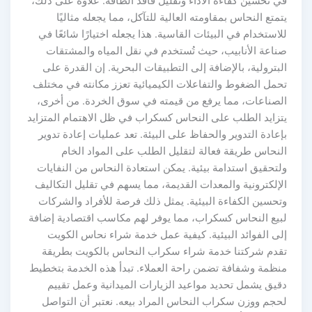
في تحسين كفاءة الأداء وتقليل فاقد الطاقة. علاوة على ذلك،
يتمتع النحاس بمقاومته العالية للتآكل، مما يجعله مثاليًا
للاستخدام في البيئات القاسية. هذا يجعله اختيارًا شائعًا في
صناعة الأنابيب، حيث تُستخدم في نقل المياه والمشتقات
البترولية، بالإضافة إلى التطبيقات البحرية. إن القدرة على
تحمل الضغوط والتفاعلات الكيميائية تعزز مكانته في مختلف
الصناعات، مما يرفع من قيمته في سوق الخردة. من أخرى،
يتزايد الطلب على النحاس كسكراب في ظل الاهتمام المتزايد
بإعادة التدوير والحفاظ على البيئة. تعد عمليات إعادة تدوير
النحاس طريقة فعالة لتقليل الطلب على المواد الخام
ولتحقيق استدامة بيئية. يمكن استعادة النحاس من النفايات
الإلكترونية والمعدات القديمة، مما يسهم في تقليل التكاليف
وتحسين الكفاءة البيئية. يمثل ذلك فرصة للأفراد والشركات
لبيع النحاس كسكراب، مما يوفر لهم مكاسب اقتصادية إضافة
إلى الفوائد البيئية. كيفية عمل خدمة شراء نحاس الكويت
تقدم شركتنا خدمة شراء سكراب النحاس بالكويت بطريقة
منظمة وشفافة تضمن راحة العملاء. تبدأ هذه الخدمة بتخطيط
دقيق يشمل تحديد مواعيد الزيارات الميدانية وعمل تقييم
لحجم ووزن سكراب النحاس المراد بيعه. نعتبر أن التواصل