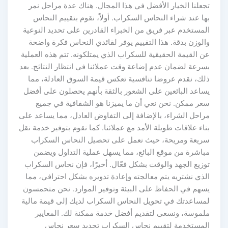
تجعلنا الخيار الأفضل في هذا المجال. هناك عدة مراحل نمر
بها عند شراء النحاس السكراب. أولاً، نقوم بتقييم النحاس
المستخدم عبر فريق من الخبراء القادرين على تحديد النوعية
والوزن بدقة. هذا التقييم يوفر لقائدي النحاس فكرة واضحة
عن القيمة الحقيقية للسكراب الذي يمتلكونه. تتم هذه العملية
بسرعة لضمان عدم إضاعة وقت عملائنا في انتظار النتائج. بعد
ذلك، نقدم عروضا تنافسية تعكس قيمة السوق العادلة، مما
يساعد البائعين على الشعور بالثقة بأنهم يحصلون على أفضل
سعر ممكن. نحن نعي أن ما يميزنا هو الشفافية في جميع
مراحل الشراء، بالإضافة إلى التفاوض العادل، مما يساعد على
بناء علاقات طويلة الأمد مع عملائنا. كما نقوم بتوفير خدمة نقل
سريعة ومريحة، حيث نعمل على تحصيل النحاس السكراب
مباشرة من موقع البائع، مما يسهل عملية التداول ويضمن
توزيع الجهد والوقت بشكل فعّال. أخيرًا، فإن نحاس السكراب
الذي نشتريه يتم معالجته وإعادة تدويره بشكل احترافي، مما
يسهم في الحفاظ على البيئة وتوفير الموارد. نحن متحمسون
لمساعدتك في تحويل النحاس السكراب لديك إلى قيمة مالية
ملموسة، ونسعى لتقديم أفضل خدمة ممكنة لك. المعايير
المستخدمة لتقييم نحاس السكراب تحديد سعر نحاس