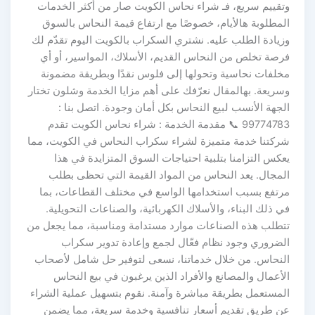
وتقييم سريع، فـ شراء نحاس الكويت صار من أكثر الخدمات
المطلوبة هالأيام، خصوصًا مع ارتفاع قيمة النحاس بالسوق
وزيادة الطلب عليه. نشتري السكراب بالكويت اليوم تقدّم لك
فرصة تخلص من النحاس القديم، الأسلاك، المواسير، أو أي
مخلفات نحاسية وتحولها إلى فلوس نقدًا وبطريقة مضمونة
وسريعة. بهالمقال نعرّفك على أهم مزايا الخدمة وشلون تختار
الجهة الأنسب لبيع النحاس بكل أمان وجودة. اتصل بنا :
99774783 📞 مقدمة الخدمة : شراء نحاس الكويت تقدم
شركتنا خدمة متميزة لشراء سكراب النحاس في الكويت، مما
يعكس التزامنا بتلبية احتياجات السوق المتزايدة في هذا
المجال. يعد النحاس من المواد القيمة التي تحظى بطلب
مرتفع بسبب استخدامها الواسع في مختلف القطاعات، بما
في ذلك البناء، والأسلاك الكهربائية، والصناعات التحويلية.
تتطلب هذه الصناعات موارد مستدامة ومناسبة، مما يجعل من
الضروري وجود نظام فعّال لجمع وإعادة تدوير سكراب
النحاس. من خلال خدماتنا، نسعى لتوفير حل شامل لأصحاب
الأعمال والمصانع والأفراد الذين يرغبون في بيع النحاس
المستعمل بطريقة مباشرة وآمنة. نقوم بتسهيل عملية الشراء
عن طريق تقديم أسعار تنافسية وخدمة سريعة، مما يضمن