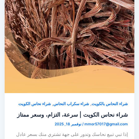
,
,
شراء النحاس بالكويت
شراء سكراب النحاس
شراء نحاس الكويت
شراء نحاس الكويت | سرعة، التزام، وسعر ممتاز
mmor57017@gmail.com
/
نوفمبر 18, 2025
إذا تبي تبيع نحاسك وتدور على جهة تشتري منك بسعر عادل