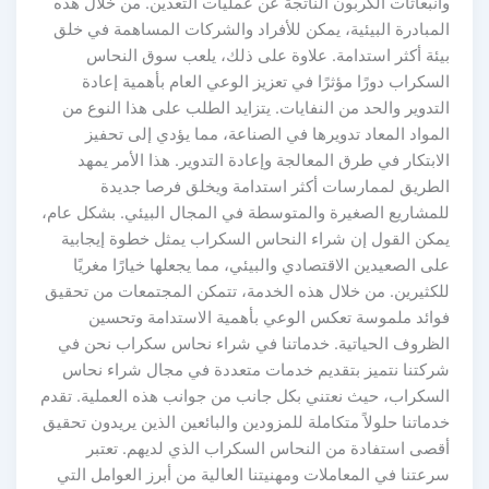
وانبعاثات الكربون الناتجة عن عمليات التعدين. من خلال هذه
المبادرة البيئية، يمكن للأفراد والشركات المساهمة في خلق
بيئة أكثر استدامة. علاوة على ذلك، يلعب سوق النحاس
السكراب دورًا مؤثرًا في تعزيز الوعي العام بأهمية إعادة
التدوير والحد من النفايات. يتزايد الطلب على هذا النوع من
المواد المعاد تدويرها في الصناعة، مما يؤدي إلى تحفيز
الابتكار في طرق المعالجة وإعادة التدوير. هذا الأمر يمهد
الطريق لممارسات أكثر استدامة ويخلق فرصا جديدة
للمشاريع الصغيرة والمتوسطة في المجال البيئي. بشكل عام،
يمكن القول إن شراء النحاس السكراب يمثل خطوة إيجابية
على الصعيدين الاقتصادي والبيئي، مما يجعلها خيارًا مغريًا
للكثيرين. من خلال هذه الخدمة، تتمكن المجتمعات من تحقيق
فوائد ملموسة تعكس الوعي بأهمية الاستدامة وتحسين
الظروف الحياتية. خدماتنا في شراء نحاس سكراب نحن في
شركتنا نتميز بتقديم خدمات متعددة في مجال شراء نحاس
السكراب، حيث نعتني بكل جانب من جوانب هذه العملية. تقدم
خدماتنا حلولاً متكاملة للمزودين والبائعين الذين يريدون تحقيق
أقصى استفادة من النحاس السكراب الذي لديهم. تعتبر
سرعتنا في المعاملات ومهنيتنا العالية من أبرز العوامل التي