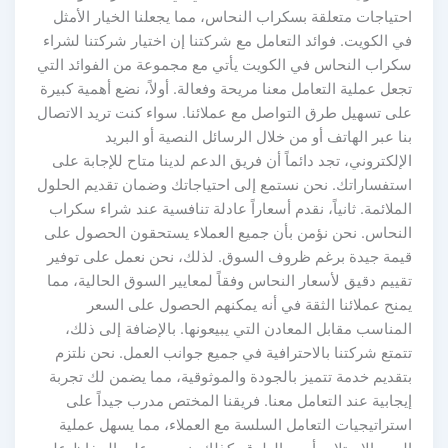
احتياجات متعلقة بسكراب النحاس، مما يجعلنا الخيار الأمثل
في الكويت. فوائد التعامل مع شركتنا إن اختيار شركتنا لشراء
سكراب النحاس في الكويت يأتي مع مجموعة من الفوائد التي
تجعل عملية التعامل معنا مريحة وفعالة. أولاً، نضع أهمية كبيرة
على تسهيل طرق التواصل مع عملائنا. سواء كنت تريد الاتصال
بنا عبر الهاتف أو من خلال الرسائل النصية أو البريد
الإلكتروني، تجد دائماً أن فريق الدعم لدينا متاح للإجابة على
استفساراتك. نحن نستمع إلى احتياجاتك وضمان تقديم الحلول
الملائمة. ثانياً، نقدم أسعاراً عادلة تنافسية عند شراء سكراب
النحاس. نحن نؤمن بأن جميع العملاء يستحقون الحصول على
قيمة جيدة برغم ظروف السوق. لذلك، نحن نعمل على توفير
تقييم دقيق لأسعار النحاس وفقاً لمعايير السوق الحالية، مما
يمنح عملائنا الثقة في أنه يمكنهم الحصول على السعر
المناسب مقابل المعادن التي يبيعونها. بالإضافة إلى ذلك،
تتمتع شركتنا بالاحترافية في جميع جوانب العمل. نحن نلتزم
بتقديم خدمة تتميز بالجودة والموثوقية، مما يضمن لك تجربة
إيجابية عند التعامل معنا. فريقنا المختص مدرب جيداً على
استراتيجيات التعامل السلسة مع العملاء، مما يسهل عملية