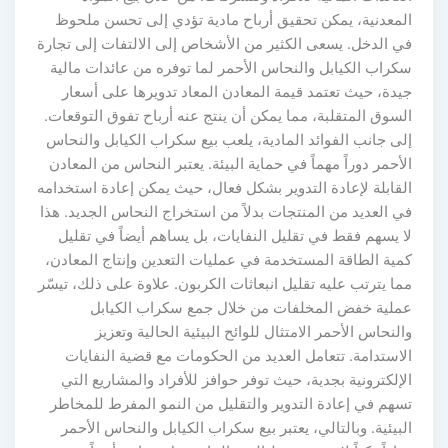
المعدنية، يمكن تحقيق أرباح مادية تؤدي إلى تحسن ملحوظ
في الدخل. يسعى الكثير من الأشخاص إلى الالتفات إلى تجارة
سكراب الكيابل والنحاس الأحمر لما توفره من عائدات مالية
جيدة، حيث تعتمد قيمة المعادن المعاد تدويرها على أسعار
السوق المتقلبة، مما يمكن أن ينتج عنه أرباح تفوق التوقعات.
إلى جانب الفوائد المادية، يلعب بيع سكراب الكيابل والنحاس
الأحمر دوراً مهماً في حماية البيئة. يعتبر النحاس من المعادن
القابلة لإعادة التدوير بشكل فعال، حيث يمكن إعادة استخدامه
في العديد من المنتجات بدلاً من استخراج النحاس الجديد. هذا
لا يسهم فقط في تقليل النفايات، بل يساهم أيضاً في تقليل
كمية الطاقة المستخدمة في عمليات التعدين وإنتاج المعادن،
مما يترتب عليه تقليل انبعاثات الكربون. علاوة على ذلك، تيسّر
عملية خفض المخلفات من خلال جمع سكراب الكيابل
والنحاس الأحمر الامتثال للوائح البيئية الحالية وتعزيز
الاستدامة. تتعامل العديد من الحكومات مع قضية النفايات
الإلكترونية بجدية، حيث توفر حوافز للأفراد والمشاريع التي
تسهم في إعادة التدوير والتقليل من النمو المفرط للمخاطر
البيئية. وبالتالي، يعتبر بيع سكراب الكيابل والنحاس الأحمر