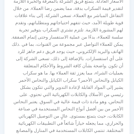
الأسعار العادلة. يتمتع فريق الشركة بالمعرفة والخبرة اللازمة
لتقدير قيمة السكراب بدقة، مما يضمن رضا العملاء. من خلال
التفاعل المباشر مع العملاء، تسعى الشركة. إلى بناء علاقات
قوية طويلة الأمد، حيث تتفهم احتياجاتهم ومتطلباتهم، وتقدم
لهم المشورة اللازمة. تلتزم نشتري السكراب بتوفير تجربة
سلسة للعملاء، بدءًا من عملية الاستفسار وحتى إتمام الصفقة.
يمكن للعملاء التواصل عبر مجموعة من القنوات، بما في .ذلك
الهاتف والبريد الإلكتروني، حيث يوجد فريق دعم جاهز للرد
على أي استفسارات. بالإضافة إلى ذلك، تسعى الشركة إلى
أن تكون .واضحة بشأن كافة الشروط والأحكام المتعلقة
بعمليات الشراء، مما يعزز ثقة العملاء بها. ما هو سكراب
الكيابل والنحاس الأحمر؟ سكراب الكيابل والنحاس الأحمر
يشير إلى المواد القابلة لإعادة التدوير والتي تتكون بشكل
رئيسي من الأسلاك والكابلات الكهربائية التي تحتوي. على
النحاس، وهو مادة ذات قيمة عالية في السوق. يعتبر النحاس
الأحمر من بين أفضل أنواع النحاس المستخدمة في صناعة
الكابلات، حيث يتمتع بمستوى. عالٍ من التوصيل الكهربائي
والحراري، مما يجعله خياراً شائعاً في التطبيقات الكهربائية
المختلفة. تنتمي الكابلات المستخدمة في المنازل والمصانع