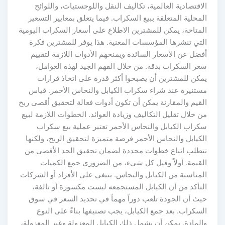
الاقتصادية العالمية، تكاليف النقل واللوجستيات، واللوائح
المحلية المتعلقة ببيع السكراب. فيما يتعلق بمعايير التسعير
المتاحة، يمكن للمشترين الاطلاع على أسعار السكراب اليومية
التي تنشرها المؤسسات المعنية. هذا يوفر للمشترين فكرة
أفضل عن الأسعار السائدة ويمنحهم الأدوات اللازمة لتقييم
سعر السكراب بدقة. من خلال الفهم الجيد لهذه العوامل،
يمكن للمشترين أن يصبحوا أكثر قدرة على اتخاذ قرارات
مستنيرة عند شراء سكراب الكيابل والنحاس الأحمر. قياس
القيم والمقارنة يمكن أن تكون أدوات فعالة لتحقيق أقصى ربح
من خلال تقليل التكاليف وزيادة العوائد. الخطوات اللازمة لبيع
سكراب الكيابل والنحاس الأحمر تعتبر عملية بيع سكراب
الكيابل والنحاس الأحمر فرصة متميزة لتحقيق الربح، ولكنها
تتطلب اتباع خطوات محددة لضمان تحقيق الحد الأقصى من
القيمة. أولاً وقبل كل شيء، من الضروري جمع الكميات
المناسبة من الكيابل والنحاس. ينبغي على الأفراد أو الشركات
التأكد من أن الكيابل المستجمعه ليست مكسورة أو تالفة،
حيث أن الجودة تلعب دوراً مهماً في تحديد السعر في سوق
السكراب. بعد جمع الكيابل، يجب تصنيفها بناءً على النوع
والمادة. يمكن أن يشمل ذلك الكيابل المعزولة وغير المعزولة،