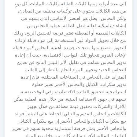
إلى عدة أنواع، ومنها كابلات الطاقة وكابلات البيانات. كل نوعٍ
من هذه الكابلات يحتوي على تركيبات مختلفة من المعادن،
ولكن النحاس . يظل هو العنصر الأساسي الذي يسهم في
إنشاء ديناميكية فعالة لنقل الطاقة. عملية التخلص من .
الكابلات القديمة أو المعطلة تعتبر فرصة لتحقيق الربح، وذلك
من خلال تحويل المواد غير المستخدمة إلى مواد قابلة لإعادة
التدوير . تصنع منها منتجات جديدة. أهمية النحاس كمواد قابلة
لإعادة التدوير تتجاوز تلك النواحي الاقتصادية، حيث أن إعادة
تدوير النحاس تساهم في تقليل الأثر البيئي الناتج عن تعدين
النحاس الجديد وتجهيز المواد الخام. بالنظر إلى الطلب
المتزايد على النحاس في الصناعات المختلفة، فإن إعادة
تدوير سكراب. الكيابل والنحاس الأحمر تعتبر خطوة
استراتيجية لتحقيق الفائدة الاقتصادية، وفي الوقت نفسه،
تسهم في جهود الاستدامة البيئية. من خلال هذه العملية يمكن
للأفراد والشركات تحقيق قيمة مضافة من خلال تجهيز
الكابلات والنحاس القديم وبالتالي الحفاظ على البيئة.] فوائد
بيع سكراب الكيابل والنحاس الأحمر إن بيع سكراب الكيابل
والنحاس الأحمر يمثل فرصة استثمارية مجدية تسهم في تعزيز
العائدات المالية للأفراد وللشركات. من خلال بيع المواد