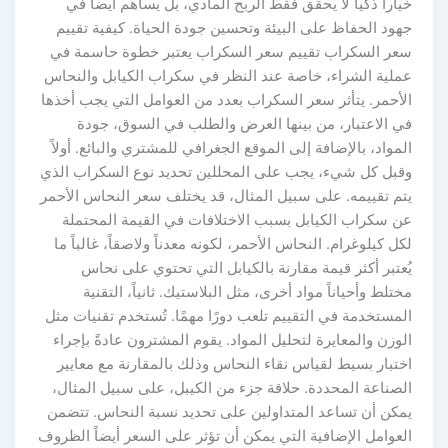
خياراً ذكياً لا يحقق فقط الربح المادي، بل يساهم أيضاً في
جهود الحفاظ على البيئة وتحسين جودة الحياة. كيفية تقييم
سعر السكراب تقييم سعر السكراب يعتبر خطوة حاسمة في
عملية الشراء، خاصة عند النظر في سكراب الكيابل والنحاس
الأحمر. يتأثر سعر السكراب بعدد من العوامل التي يجب أخذها
في الاعتبار، من بينها العرض والطلب في السوق، جودة
المواد، بالإضافة إلى الموقع الجغرافي للمشتري والبائع. أولاً
وقبل كل شيء، يجب على المحللين تحديد نوع السكراب الذي
يتم تقييمه. على سبيل المثال، قد يختلف سعر النحاس الأحمر
عن سكراب الكيابل بسبب الاختلافات في القيمة المحتملة
لكل كيلوغرام. النحاس الأحمر، لكونه معدناً ولاصقاً، غالباً ما
يُعتبر أكثر قيمة مقارنة بالكيابل التي تحتوي على نحاس
مختلط وأحياناً مواد أخرى، مثل البلاستيك. ثانياً، التقنية
المستخدمة في التقييم تلعب دورًا مهمًا. تُستخدم تقنيات مثل
الوزن والمعايرة لتحليل المواد. يقوم المشترون عادةً بإجراء
اختبار بسيط لقياس نقاء النحاس وذلك بالمقارنة مع معايير
الصناعة المحددة. حلاقة جزء من الكيبل، على سبيل المثال،
يمكن أن تساعد المتداولين على تحديد نسبة النحاس. تتضمن
العوامل الإضافية التي يمكن أن تؤثر على السعر أيضاً الظروف