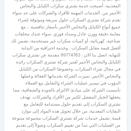
المعدنية، أصبحت خدمة نشتري سكراب الكيابل والنحاس
الأحمر من. الخدمات المهمة للأفراد والشركات على حد سواء.
تقدم شركة نشتري السكراب حلول سريعة وموثوقة لشراء
جميع أنواع الكيابل والنحاس الأحمر بأسعار تنافسية. ، مع
معاينة دقيقة ووزن عادل وسداد فوري. سواء عندك مخلفات
صناعية، كهربائية، أو كميات سكراب غير مستخدمة، نضمن لك
أفضل قيمة مقابل السكراب . وخدمة احترافية من البداية
للنهاية. اتصل بنا الان : 99774783 مقدمة عن نشتري سكراب
الكيابل والنحاس الأحمر تُعتبر شركة نشتري السكراب رائدة
في مجال شراء السكراب، وخصوصًا السكراب من الكيابل
والنحاس الأحمر. تميزت الشركة بخدماتها الفعالة وعملها
الدؤوب في تيسير عمليات الشراء والتعامل مع العملاء.
تأسست الشركة على مبادئ الالتزام بالجودة والشفافية، مما
يجعلها الخيار المفضل لكثير من الأفراد والشركات. تهدف
نشتري السكراب إلى تقديم حلول مستدامة للتعامل مع
النفايات المعدنية، من خلال تحويل هذه المواد إلى موارد
قيمة. تشمل خدمات شركة نشتري السكراب مجموعة متنوعة
من العمليات التي تبدأ من تقييم السكراب وصولاً إلى تقديم