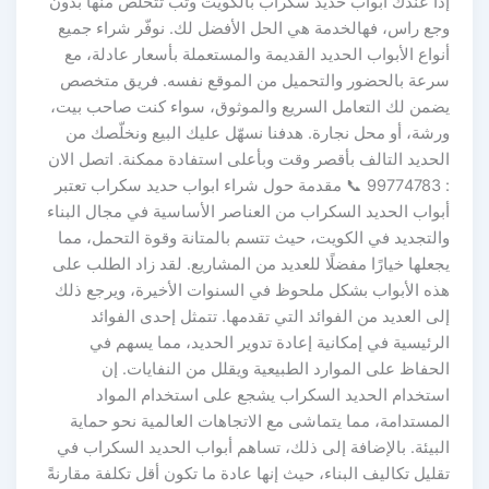
إذا عندك ابواب حديد سكراب بالكويت وتب تتخلّص منها بدون
وجع راس، فهالخدمة هي الحل الأفضل لك. نوفّر شراء جميع
أنواع الأبواب الحديد القديمة والمستعملة بأسعار عادلة، مع
سرعة بالحضور والتحميل من الموقع نفسه. فريق متخصص
يضمن لك التعامل السريع والموثوق، سواء كنت صاحب بيت،
ورشة، أو محل نجارة. هدفنا نسهّل عليك البيع ونخلّصك من
الحديد التالف بأقصر وقت وبأعلى استفادة ممكنة. اتصل الان
: 99774783 📞 مقدمة حول شراء ابواب حديد سكراب تعتبر
أبواب الحديد السكراب من العناصر الأساسية في مجال البناء
والتجديد في الكويت، حيث تتسم بالمتانة وقوة التحمل، مما
يجعلها خيارًا مفضلًا للعديد من المشاريع. لقد زاد الطلب على
هذه الأبواب بشكل ملحوظ في السنوات الأخيرة، ويرجع ذلك
إلى العديد من الفوائد التي تقدمها. تتمثل إحدى الفوائد
الرئيسية في إمكانية إعادة تدوير الحديد، مما يسهم في
الحفاظ على الموارد الطبيعية ويقلل من النفايات. إن
استخدام الحديد السكراب يشجع على استخدام المواد
المستدامة، مما يتماشى مع الاتجاهات العالمية نحو حماية
البيئة. بالإضافة إلى ذلك، تساهم أبواب الحديد السكراب في
تقليل تكاليف البناء، حيث إنها عادة ما تكون أقل تكلفة مقارنةً