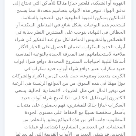
التهوية أو الشبكية، فتُعتبر خيارًا مثاليًا للأماكن التي تحتاج إلى
تدفق الهواء. تتوفر هذه الأبواب بتصاميم متعددة، مما يسمح
للمالكين بتمكين التهوية الطبيعية دون التضحية بالسلامة.
تُستخدم هذه النوعيات بشكل شائع في المناطق السكنية أو
الحظائر. في النهاية، يتوجب على المشترين النظر بعناية في
الخصائص والمقاييس المتاحة لكل نوع عند التفكير في شراء
أبواب الحديد السكراب، لضمان الحصول على الخيار الأكثر
ملاءمة لاستخداماتهم. تعد المعرفة الجيدة بالنوعية المناسبة
أساسًا لتلبية احتياجات المشروع المحددة. دوافع شراء ابواب
حديد سكراب تعتبر دوافع شراء أبواب حديد سكراب في
الكويت متعددة ومتنوعة، حيث يلعب كل من الأفراد والشركات
دورًا مهمًا في هذه السوق. من بين الدوافع الرئيسة هي الرغبة
في توفير المال. في ظل الظروف الاقتصادية الحالية، يسعى
الكثيرون إلى تقليل التكاليف، لذا أصبح شراء أبواب حديد
السكراب خيارًا جذابًا للمشترين، فهم يحصلون على منتجات
بأسعار منخفضة نسبيًا مع الحفاظ على مستوى الجودة
المطلوب. جانب آخر من هذه الدوافع يتعلق بالتخلص من
المخلفات. في العديد من المشاريع الإنشائية أو عمليات
التجديد، قد يتبقى العديد من الأبواب القديمة التي لم يعد لها