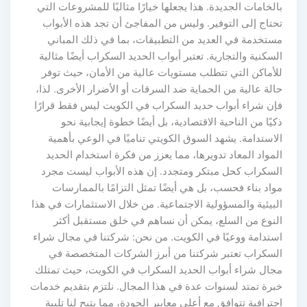
بالخامات الجديدة. هذا يجعلها خيارًا مثاليًا للمشروعات التي
تحتاج إلى التوفير. وليس من المفاجئ أن تجد هذه الأبواب
مستخدمة في العديد من التطبيقات، بما في ذلك المباني
السكنية والتجارية. تعتبر أبواب الحديد السكراب أيضًا مثالية
للأماكن التي تتطلب مستويات عالية من الأمان، حيث توفر
حالة عالية من الحماية ضد السرقات أو الأضرار الأخرى. لذا،
فإن شراء أبواب حديد السكراب في الكويت ليس فقط قرارًا
ذكيًا من الناحية الاقتصادية، بل أيضًا خطوة إيجابية نحو
الاستدامة. يشهد السوق الكويتي تناميًا في الوعي بأهمية
المواد المعاد تدويرها، مما يعزز من فكرة استخدام الحديد
السكراب كحل مبتكر ومتجدد. إن هذه الأبواب ليست مجرد
مواد بناء فحسب، بل هي أيضًا تمثل التزامًا بالممارسات
البيئية والمسؤولية الاجتماعية. من خلال الاستثمارات في هذا
النوع من السلع، يمكن أن نساهم في خلق مستقبل أكثر
استدامة ووعيًا في الكويت. من نحن: شركتنا في مجال شراء
السكراب تعتبر شركتنا من أبرز الشركات المتخصصة في
مجال شراء أبواب الحديد السكراب في الكويت، حيث تمتلك
خبرة تمتد لسنوات عدة في هذا المجال. نلتزم بتقديم خدمات
احترافية تتوافق مع أعلى معايير الجودة، مما يتيح لنا تلبية