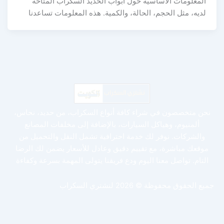
المعلومات الأساسية حول أبواب الحديد السكراب المتاحة
لديه، مثل الحجم، الحالة، والكمية. هذه المعلومات تساعدنا
نحن متخصصون في شراء كافة أنواع السكراب، من حديد، نحاس،
ألمنيوم، وهياكل السيارات، بالإضافة إلى مخلفات المصانع
والشركات. نوفر لك خدمة احترافية تشمل النقل والتحميل من
موقعك مباشرة، مع تقييم دقيق وعادل للأسعار يضمن لك الرضا
التام. تواصل معنا اليوم ودع فريقنا يتولى المهمة بسرعة وكفاءة
جميع الحقوق محفوظة © 2026 لنشتري السكراب