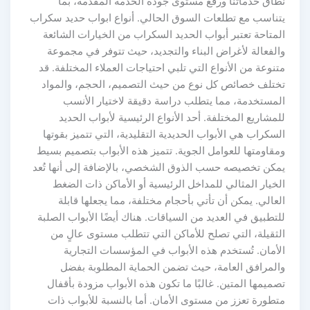
نطاق خدماتنا ورفع مستوى جودة الخدمة المقدمة، بما
يتناسب مع تطلعات السوق الحالي. أنواع ابواب حديد سكراب
المتاحة تعتبر أبواب الحديد السكراب من الخيارات الشائعة
والفعالة لأغراض البناء والتجديد، حيث تتوفر في مجموعة
متنوعة من الأنواع التي تلبي احتياجات العملاء المختلفة. قد
تختلف خصائص كل نوع من حيث التصميم، الحجم، والمواد
المستخدمة، مما يتطلب دراسة دقيقة لاختيار الأنسب
للمشاريع المختلفة. أحد الأنواع الرئيسية لأبواب الحديد
السكراب هي الأبواب الحديدية التقليدية، التي تتميز بقوتها
ومقاومتها للعوامل الجوية. تتميز هذه الأبواب بتصميم بسيط
يمكن تخصيصه حسب الذوق الشخصي، بالإضافة إلى أنها تُعد
الخيار المثالي للمداخل الرئيسية أو الأماكن ذات الضغط
العالي. يمكن أن تأتي بأحجام مختلفة، مما يجعلها قابلة
للتطبيق في العديد من السياقات. هناك أيضًا الأبواب الصلبة
الثقيلة، التي تصلح للأماكن التي تتطلب مستوى عالٍ من
الأمان. تُستخدم هذه الأبواب في المؤسسات التجارية
والمرافق العامة، حيث تضمن الحماية المطلوبة بفضل
تصميمها المتين. غالبًا ما تكون هذه الأبواب مزودة بأقفال
متطورة تعزز من مستوى الأمان. أما بالنسبة للأبواب ذات