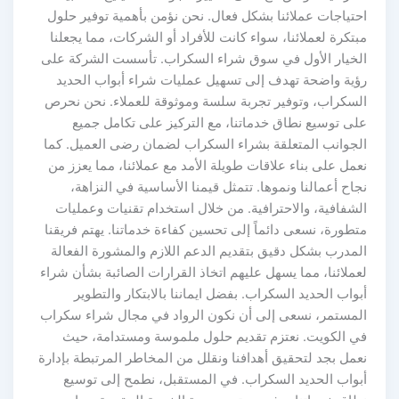
احتياجات عملائنا بشكل فعال. نحن نؤمن بأهمية توفير حلول
مبتكرة لعملائنا، سواء كانت للأفراد أو الشركات، مما يجعلنا
الخيار الأول في سوق شراء السكراب. تأسست الشركة على
رؤية واضحة تهدف إلى تسهيل عمليات شراء أبواب الحديد
السكراب، وتوفير تجربة سلسة وموثوقة للعملاء. نحن نحرص
على توسيع نطاق خدماتنا، مع التركيز على تكامل جميع
الجوانب المتعلقة بشراء السكراب لضمان رضى العميل. كما
نعمل على بناء علاقات طويلة الأمد مع عملائنا، مما يعزز من
نجاح أعمالنا ونموها. تتمثل قيمنا الأساسية في النزاهة،
الشفافية، والاحترافية. من خلال استخدام تقنيات وعمليات
متطورة، نسعى دائماً إلى تحسين كفاءة خدماتنا. يهتم فريقنا
المدرب بشكل دقيق بتقديم الدعم اللازم والمشورة الفعالة
لعملائنا، مما يسهل عليهم اتخاذ القرارات الصائبة بشأن شراء
أبواب الحديد السكراب. بفضل ايماننا بالابتكار والتطوير
المستمر، نسعى إلى أن نكون الرواد في مجال شراء سكراب
في الكويت. نعتزم تقديم حلول ملموسة ومستدامة، حيث
نعمل بجد لتحقيق أهدافنا ونقلل من المخاطر المرتبطة بإدارة
أبواب الحديد السكراب. في المستقبل، نطمح إلى توسيع