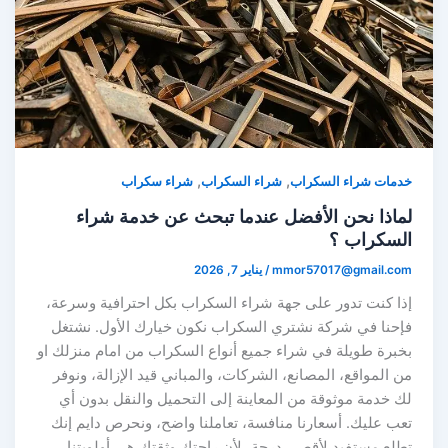
,
,
خدمات شراء السكراب
شراء السكراب
شراء سكراب
لماذا نحن الأفضل عندما تبحث عن خدمة شراء
السكراب ؟
mmor57017@gmail.com
/
يناير 7, 2026
إذا كنت تدور على جهة شراء السكراب بكل احترافية وسرعة،
فإحنا في شركة نشتري السكراب نكون خيارك الأول. نشتغل
بخبرة طويلة في شراء جميع أنواع السكراب من امام منزلك او
من المواقع، المصانع، الشركات، والمباني قيد الإزالة، ونوفر
لك خدمة موثوقة من المعاينة إلى التحميل والنقل بدون أي
تعب عليك. أسعارنا منافسة، تعاملنا واضح، ونحرص دايم إنك
تطلع مستفيد لأقصى درجة، لأن راحتك وثقتك هي أولويتنا.