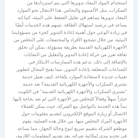
استخدام المواد المعاد تدويرها التي يتم استردادها من
السكراب، مثل الألمنيوم والنحاس. هذا الانتقال نحو الموارد
المعاد تدويرها يساهم في تقليل الضغط على البيئة، كما إنه
يساعد في ترشيد استهلاك الطاقة. تسهم هذه الخدمات أيضًا
في زيادة الوعي حول أهمية إعادة التدوير كجزء من مسؤوليتنا
البيئية. من خلال تشجيع الأفراد والمجتمعات على التخلص من
الأجهزة الكهربائية القديمة بطريقة مسؤولة، يمكن أن نخلق
ثقافة تعزز من حركة إعادة التدوير والتقليل من النفايات.
بالإضافة إلى ذلك، تدعم هذه الممارسات الابتكار في
الصناعات المتعلقة بإعادة التدوير، مما يفتح المجال لتطوير
تقنيات جديدة لاستعادة الموارد بكفاءة. كيف تعمل خدمة
نشتري السكراب والأجهزة الكهربائية القديمة؟ تعد خدمة
“نشتري السكراب والأجهزة الكهربائية القديمة” في الكويت
خياراً سهلاً وفعالاً للتخلص من الأجهزة التي لم تعد بحاجة إليها.
تبدأ هذه الخدمة بالتواصل مع الشركة، حيث يمكن للعملاء
الاتصال أو زيارة الموقع الإلكتروني لتقديم معلومات حول
الأجهزة المراد التخلص منها. من خلال هذه العملية، يقوم
موظفو الشركة بتقييم سريع لنوع وحالة الجهاز، مما يساعد
في تحديد مدى إمكانية شرائه. بعد تقديم المعلومات اللازمة،