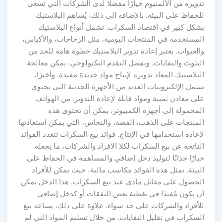
تدويره من الألمنيوم خيارًا مفضلًا لدى الشركات التي تسعى
للحفاظ على البيئة. بالإضافة إلى ذلك، يُساهم البلاستيك
بشكل كبير في اقتصاد السكراب. تشمل أنواع البلاستيك
المستخدمة في المنتجات اليومية، مثل الزجاجات، والأكياس،
والعبوات. يعتبر إعادة تدوير البلاستيك خطوة هامة للحد من
التلوث والنفايات. وبفضل التقدم التكنولوجي، يمكن معالجة
البلاستيك المعاد تدويره لإنتاج مواد جديدة مفيدة. وأخيرًا،
تشمل الإلكترونيات العديد من الأجهزة الحديثة التي تحتوي
على معادن ثمينة ومواد قابلة لإعادة التدوير. من الهواتف
المحمولة إلى أجهزة الكمبيوتر، يمكن أن تحتوي هذه
المنتجات على الذهب، الفضة، والنحاس، التي يمكن استعادتها
لإعادة استخدامها في الإنتاج. فوائد بيع السكراب تتعدد الفوائد
الناتجة عن بيع السكراب لكلا الأفراد والشركات، ما يجعله
خيارًا جذابًا لتوليد دخل إضافي والمساهمة في الحفاظ على
البيئة. تمثل هذه الفوائد مكاسب مالية، حيث يمكن للأفراد
الحصول على مقابل مادي عند بيع السكراب. هذا الدخل يمكن
أن يكون مُفيدًا في تغطية بعض النفقات أو كدخل إضافي
للأفراد والشركات على حد سواء. علاوة على ذلك، يساعد بيع
السكراب في تقليل النفايات. من خلال تسليم المواد التي لم