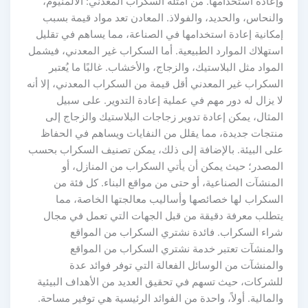
وإعادة استخدامها. من أمثلة السكراب المعدني: الألمنيوم،
والنحاس، والحديد، والفولاذ. المعادن تعد مواد قيمة بسبب
إمكانية إعادة استخدامها في الصناعة، مما يساهم في تقليل
استهلاك الموارد الطبيعية. أما السكراب غير المعدني، فيشمل
المواد مثل البلاستيك، والزجاج، والأخشاب. غالبًا ما يُعتبر
السكراب غير المعدني أقل قيمة من السكراب المعدني، إلا أنه
لا يزال له دور مهم في عملية إعادة التدوير. على سبيل
المثال، يمكن إعادة تدوير زجاجات البلاستيك والزجاج إلى
منتجات جديدة، مما يقلل من النفايات ويساهم في الحفاظ
على البيئة. بالإضافة إلى ذلك، يمكن تصنيف السكراب بحسب
المصدر؛ حيث يمكن أن يأتي السكراب من المنازل، أو
المنشآت الصناعية، أو حتى من مواقع البناء. كل فئة من
السكراب لها خصائصها وأساليب معالجتها الخاصة، مما
يتطلب معرفة دقيقة من قبل الجهات التي تعمل في مجال
شراء السكراب. فائدة نشتري السكراب من المواقع
والمنشآت تعتبر خدمة نشتري السكراب من المواقع
والمنشآت من الوسائل الفعالة التي توفر فوائد عدة
للشركات، حيث تسهم في تحقيق العديد من الأهداف البيئية
والمالية. أولاً، واحدة من الفوائد الرئيسية هي توفير مساحة.