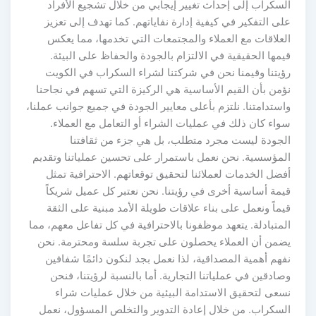
السكراب إلى إحداث تغيير إيجابي من خلال تشجيع الأفراد
على التفكير في كيفية إدارة نفاياتهم. كما تهدف إلى تعزيز
العلاقات مع العملاء والمجتمعات التي تخدمها، مما يعكس
قيمها الحقيقية في الالتزام بالجودة والحفاظ على البيئة.
رؤيتنا وقيمنا نحن في شركتنا لشراء السكراب في الكويت
نؤمن بأن القيم الأساسية هي الركيزة التي تسهم في نجاحنا
واستدامتنا. نلتزم بأعلى معايير الجودة في جميع جوانب عملنا،
سواء كان ذلك في عمليات الشراء أو التعامل مع العملاء.
الجودة ليست مجرد متطلب، بل هي جزء من ثقافتنا
المؤسسية. نحن نعمل باستمرار على تحسين عملياتنا وتقديم
أفضل الخدمات لعملائنا لتحقيق توقعاتهم. الاحترافية تمثل
قيمة أساسية أخرى في رؤيتنا. نحن نعتبر كل عميل شريكاً
قيماً ونعمل على بناء علاقات طويلة الأمد مبنية على الثقة
المتبادلة. يتعهد موظفونا بالاحترافية في كل تفاعل معهم، مما
يضمن أن العملاء يحصلون على تجربة سلسة ومحترمة. نحن
نفهم أهمية المصداقية، لذا نعمل بجد لنكون دائمًا شفافين
وصادقين في عملياتنا التجارية. أما بالنسبة لرؤيتنا، فنحن
نسعى لتحقيق الاستدامة البيئية من خلال عمليات شراء
السكراب. من خلال إعادة التدوير والتخلص المسؤول، نعمل