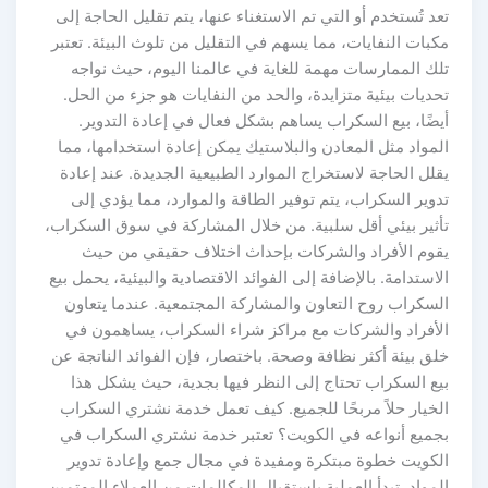
تعد تُستخدم أو التي تم الاستغناء عنها، يتم تقليل الحاجة إلى
مكبات النفايات، مما يسهم في التقليل من تلوث البيئة. تعتبر
تلك الممارسات مهمة للغاية في عالمنا اليوم، حيث نواجه
تحديات بيئية متزايدة، والحد من النفايات هو جزء من الحل.
أيضًا، بيع السكراب يساهم بشكل فعال في إعادة التدوير.
المواد مثل المعادن والبلاستيك يمكن إعادة استخدامها، مما
يقلل الحاجة لاستخراج الموارد الطبيعية الجديدة. عند إعادة
تدوير السكراب، يتم توفير الطاقة والموارد، مما يؤدي إلى
تأثير بيئي أقل سلبية. من خلال المشاركة في سوق السكراب،
يقوم الأفراد والشركات بإحداث اختلاف حقيقي من حيث
الاستدامة. بالإضافة إلى الفوائد الاقتصادية والبيئية، يحمل بيع
السكراب روح التعاون والمشاركة المجتمعية. عندما يتعاون
الأفراد والشركات مع مراكز شراء السكراب، يساهمون في
خلق بيئة أكثر نظافة وصحة. باختصار، فإن الفوائد الناتجة عن
بيع السكراب تحتاج إلى النظر فيها بجدية، حيث يشكل هذا
الخيار حلاً مربحًا للجميع. كيف تعمل خدمة نشتري السكراب
بجميع أنواعه في الكويت؟ تعتبر خدمة نشتري السكراب في
الكويت خطوة مبتكرة ومفيدة في مجال جمع وإعادة تدوير
المواد. تبدأ العملية باستقبال المكالمات من العملاء المهتمين