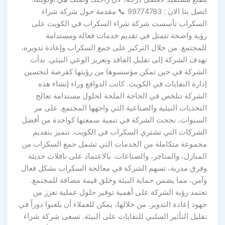
اتصل بنا الان : 99774783 📞 مقدمة حول شركة شراء
السكراب تأسست شركة شراء السكراب في الكويت على
رؤية واضحة تتمثل في تقديم خدمات فعالة ومستدامة
للمجتمع. من خلال التركيز على جمع السكراب وإعادة تدويره،
تهدف الشركة إلى تقليل الفاقد وتعزيز الوعي البيئي. بدأت
الشركة في حين تمكن مؤسسوها من رؤيتها كفرصة لتحسين
إدارة النفايات في الكويت. كانت الدوافع وراء إنشاء هذه
الشركة تتلخص في الحاجة الملحة لحلول مستدامة تعالج
التحديات البيئية والصناعية التي واجهها المجتمع. على مر
السنوات، نجحت الشركة في تنمية سمعتها كواحدة من أفضل
الشركات التي تشتري السكراب في الكويت. تتميز بتقديم
مجموعة متكاملة من الخدمات التي تشمل جمع السكراب من
المنازل، والمتاجر، والصناعات. بالاعتماد على ناقلات حديثة
وفرق مدربة، تسهم الشركة في معالجة السكراب بشكل فعال
وآمن، مما يضمن حماية البيئة وخلق قيمة مضافة للمجتمع.
تعتمد رؤية الشركة على أهمية توفير حلول عملية تعزز من
جهود إعادة التدوير. من خلالها، يمكن للعملاء أن يلعبوا دوراً في
تقليل التأثير السلبي للنفايات على البيئة. تسعى شركة شراء