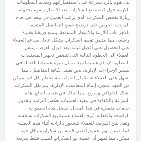
بنا. نقوم بالرد بسرعة على استفساراتهم وتقديم المعلومات
اللازمة حول كيفية بيع السكراب. بعد الاتصال، نقوم بجدولة
زيارة لفحص السكراب الذي يرغب العميل في بيعه. في هذه
المرحلة، نحرص على توضيح جميع التفاصيل المتعلقة
بالإجراءات اللازمة والأسعار المتوقعة. يتمتع فريقنا بخبرة
واسعة، مما يضمن تقييم السكراب بشكل عادل يساعد العملاء
على الحصول على أفضل قيمة. بعد قبول العرض، ينتقل
العملاء إلى الخطوة التالية التي تتضمن تجهيز المستندات
المطلوبة لإتمام عملية البيع. تتمثل ميزة عملياتنا الفعالة في
تيسير الإجراءات الإدارية. نحن نعتني بكافة التفاصيل، مما
يسهل على العملاء استكمال العملية باستخدام أقل قدر ممكن
من الجهد. بمجرد إتمام المعاملات الإدارية، يتم نقل السكراب
بشكل احترافي وسريع، مما يُعجّل في عملية الدفع. هذه
السرعة والكفاءة في تنفيذ العمليات تعكس التزامنا بتقديم
خدمات متميزة في هذا المجال. بفضل هذه الخطوات
الواضحة والفعالة، نُتيح للعملاء عملية بيع السكراب بسلاسة
وثقة. نتيح الفرصة للعملاء للشعور بالراحة أثناء هذه العملية،
كما نضمن لهم تحقيق أقصى قيمة من سكرابهم بأقل جهد
ممكن، مما يُظهر أن عملية بيع السكراب ليست فقط سريعة