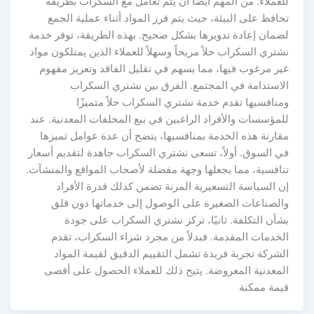
للعملاء. من المهم أيضا أن يتم تعامل مع السكراب بطريقة
تحافظ على البيئة، حيث يتم فرز المواد أثناء عملية الجمع
لضمان إعادة تدويرها بشكل صحيح. بهذه الطريقة، توفر خدمة
نشتري السكراب حلاً مريحاً وسهلاً للعملاء الذين يمتلكون مواد
غير مرغوب فيها، مما يسهم في تقليل الفاقد وتعزيز مفهوم
الاستدامة في المجتمع. الفرق بين نشتري السكراب
ومنافسيها تقدم خدمة نشتري السكراب حلاً متميزًا
للمؤسسات والأفراد الراغبين في بيع المخلفات المعدنية. عند
مقارنة هذه الخدمة بمنافسيها، يتضح أن عدة عوامل تميزها
في السوق. أولاً، تسعى نشتري السكراب جاهدة لتقديم أسعار
تنافسية، مما يجعلها وجهة مفضلة لأصحاب المواقع والمنشآت.
إن السياسة التسعيرية المرنة تضمن كذلك قدرة الأفراد
والصناعات الصغيرة على الوصول إلى خدماتها دون قلق
بشأن التكلفة. ثانيًا، تركز نشتري السكراب على جودة
الخدمات المقدمة. فبدلاً من مجرد شراء السكراب، تقدم
الشركة تجربة فريدة تشمل التقييم الدقيق لقيمة المواد
المعدنية المعروضة. يتيح ذلك للعملاء الحصول على أقصى
قيمة ممكنة