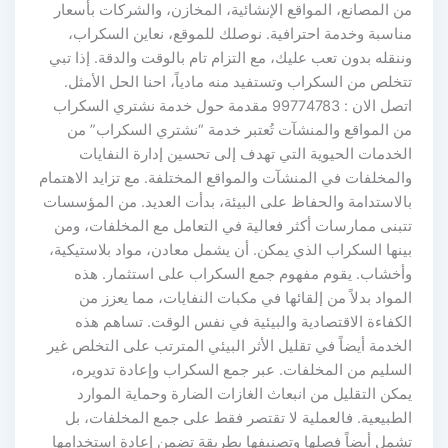
من المصانع، المواقع الإنشائية، المخازن، والشركات بأسعار
مناسبة وخدمة احترافية. نوصلك للموقع، نعاين السكراب،
وننقله بدون تعب عليك، مع التزام تام بالوقت والدقة. إذا تبي
تتخلص من السكراب وتستفيد منه مادياً، احنا الحل الأمثل.
اتصل الان : 99774783 مقدمة حول خدمة نشتري السكراب
من المواقع والمنشآت تُعتبر خدمة “نشتري السكراب” من
الخدمات الحيوية التي تهدف إلى تحسين إدارة النفايات
والمخلفات في المنشآت والمواقع المختلفة. مع تزايد الاهتمام
بالاستدامة والحفاظ على البيئة، بدأت العديد. من المؤسسات
تتبنى ممارسات أكثر فعالية في التعامل مع المخلفات، ومن
بينها السكراب الذي يمكن. أن يشمل معادن، مواد بلاستيكية،
وأخشاب. يقوم مفهوم جمع السكراب على استثمار. هذه
المواد بدلاً من إلقائها في مكبات النفايات، مما يعزز من
الكفاءة الاقتصادية والبيئية في نفس الوقت. تساهم هذه
الخدمة أيضاً في تقليل الأثر البيئي المترتب على التخلص غير
السليم من المخلفات. عبر جمع السكراب وإعادة تدويره،
يمكن التقليل من انبعاث الغازات الضارة وحماية الموارد
الطبيعية. فالعملية لا تقتصر فقط على جمع المخلفات، بل
تشمل أيضاً فصلها وتصنيفها بطريقة تضمن إعادة استخدامها