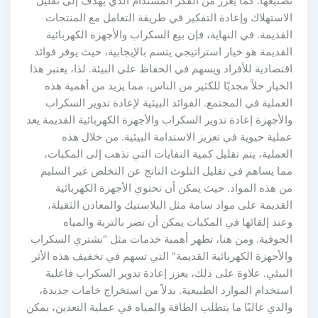
تصنيعها. كما يعزز من الفكر المستدام الذي يهدف إلى تقليل
الاستهلاك وإعادة التفكير في طريقة التعامل مع المنتجات
القديمة. في النهاية، فإن بيع السكراب والأجهزة الكهربائية
القديمة هو خيار استراتيجي يتسم بالإيجابية، حيث يوفر فوائد
اقتصادية للأفراد ويسهم في الحفاظ على البيئة. لذا، يعتبر هذا
الخيار حلاً مجديًا للكثير من الناس، مما يزيد من أهمية هذه
العملية في المجتمع. الفوائد البيئية لإعادة تدوير السكراب
والأجهزة إعادة تدوير السكراب والأجهزة الكهربائية القديمة يعد
عملية حيوية في تعزيز الاستدامة البيئية. من خلال هذه
العملية، يتم تقليل كمية النفايات التي تذهب إلى المكبات،
مما يساهم في تقليل التلوث الناتج عن التخلص غير السليم
من هذه المواد. حيث يمكن أن تحتوي الأجهزة الكهربائية
القديمة على مواد سامة مثل البلاستيك والمعادن الثقيلة،
وعند إلقائها في المكبات يمكن أن تضر بالتربة والمياه
الجوفية. ومن هنا، تظهر أهمية خدمات مثل “نشتري السكراب
والأجهزة الكهربائية القديمة” التي تسهم في تخفيف هذه الأثر
البيئي. علاوة على ذلك، يعزز إعادة تدوير السكراب فاعلية
استخدام الموارد الطبيعية. بدلاً من استخراج خامات جديدة،
والذي غالبًا ما يتطلب الطاقة والمياه في عملية التعدين، يمكن