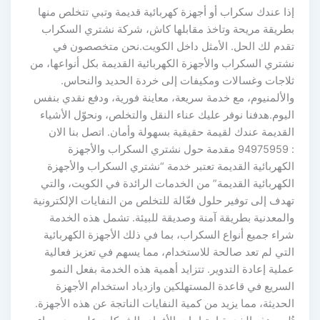
إذا عندك سكراب أو أجهزة كهربائية قديمة وتبي تتخلص منها
بطريقة مريحة وتاخذ مقابلها كاش، شركة نشتري السكراب
تقدم لك الحل. الأمثل داخل الكويت.نحن متخصصون في
نشتري السكراب والأجهزة الكهربائية القديمة بكل أنواعها، من
ثلاجات وغسالات ومكيفات إلى خردة الحديد والنحاس.
والألمنيوم، مع خدمة سريعة، معاينة فورية، ودفع نقدي بنفس
اليوم.هدفنا نوفر عليك عناء النقل والتخلص، ونحوّل الأشياء
القديمة عندك لقيمة حقيقية بسهولة وأمان. اتصل بنا الان
: 94975959 مقدمة حول نشتري السكراب والأجهزة
الكهربائية القديمة تعتبر خدمة “نشتري السكراب والأجهزة
الكهربائية القديمة” من الخدمات الرائدة في الكويت، والتي
تهدف إلى توفير حلول فعّالة للتخلص من النفايات الإلكترونية
والمعدنية بطريقة آمنة وصديقة للبيئة. تشمل هذه الخدمة
شراء جميع أنواع السكراب، بما في ذلك الأجهزة الكهربائية
التي لم تعد صالحة للاستخدام، مما يسهم في تعزيز فعالية
عملية إعادة التدوير. تتزايد أهمية هذه الخدمة بفعل النمو
السريع في قاعدة المستهلكين وازدياد استخدام الأجهزة
الحديثة، مما يزيد من كمية النفايات الناتجة عن هذه الأجهزة.