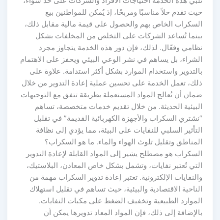
تُلبي هذه الخدمة احتياجات الأفراد والشركات على حد سواء،
حيث تقدم حلاً مناسبًا ومربحًا، إذ يُمكن للمواطنين بيع
السكراب الخاص بهم والحصول على قيمة مالية مقابل ذلك،
بينما تُساعد الشركات على التخلص من المخلفات بشكل
نظامي وفعّال. لذلك، فإن دور هذه الخدمة يتجاوز مجرد
الشراء، بل يساهم في نشر الوعي البيئي ويحفز على الاهتمام
بالتدوير واستخدام الموارد بشكل أكثر استدامة. علاوة على
ذلك، تعمل الخدمة على تحسين عملية إعادة التدوير من خلال
ضمان أن تُعالج المواد المستعملة بطريقة تتفق مع التوجيهات
البيئية الحديثة. من خلال تقديم خدمات متخصصة، تساهم
“نشتري السكراب والأجهزة الكهربائية القديمة” في تقليل
التأثير السلبي للنفايات على البيئة، مما يؤدي إلى نظافة
المناطق وتقليل تلوث الهواء والماء. ما هو السكراب؟
السكراب هو مصطلح يشير إلى المواد القابلة لإعادة التدوير
التي تُعتبر نفايات، وتشمل بشكل خاص المعادن، البلاستيك،
والنفايات الإلكترونية. تعتبر إعادة تدوير السكراب مهمة من
الناحية الاقتصادية والبيئية، حيث تساهم في تقليل استهلاك
الموارد الطبيعية وتخفيف الضغط على مكبات النفايات.
بالإضافة إلى ذلك، فإن المواد المعاد تدويرها يمكن أن