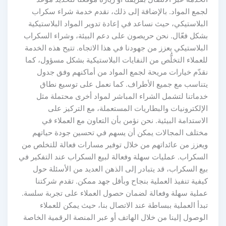
لجمع المواد. بالإضافة إلى ذلك، نقدم خدمة شراء سكراب
البلاستيكي، حيث نساعد في إعادة تدوير المواد البلاستيكية
بشكل فعّال. نحن حريصون على دعم البيئة، وشراء السكراب
البلاستيكي يعزز من جهودنا في هذا الاتجاه. تتيح هذه الخدمة
للعملاء التخلُّص من النفايات البلاستيكية بشكل مسؤول، كما
نقدّم خيارات مريحة لجمع المواد من أماكنهم وفق جدول
يتناسب مع جميع الأطراف. كما نعمل على توسيع نطاق
خدماتنا لتشمل الشراء المباشر لمواد أخرى محتملة مثل
الإلكترونيات والبطاريات المستعملة، مع التركيز على
الاستدامة البيئية. نحن نؤمن بأن التعاون مع العملاء في
مختلف المجالات يمكن أن يسهم في تحسين جودة حياتهم
ويعزز من عائداتهم من خلال توفير مسارات فعالة للتخلص من
السكراب. عمليات سهلة وفعالة لبيع السكراب عند التفكير في
بيع السكراب، قد يتبادر إلى الذهن العديد من الأسئلة حول
كيفية تنفيذ العملية بنجاح وبأقل جهد ممكن. تقدم شركتنا
عملية سهلة وفعالة لضمان حصول العملاء على تجربة سلسة.
تبدأ العملية ببساطة عند الاتصال بنا، حيث يمكن للعملاء
الوصول إلينا من خلال الهاتف أو عبر المنصة الرقمية الخاصة