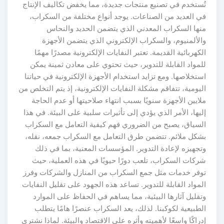
تُستخدم في تصنيع منتجات جديدة، مما يخفض تكاليف الإنتاج
في العديد من الصناعات. يوجد أنواع مختلفة من السكراب،
منها السكراب المعدني الذي يتضمن الحديد والنحاس
والألمنيوم، والسكراب الإلكتروني الذي يتضمن الأجهزة
الكهربائية القديمة. تعتبر النفايات الإلكترونية مصدرًا مهمًا
للمواد القابلة للتدوير، حيث تحتوي على معادن ثمينة يمكن
استخلاصها. ومع تزايد استخدام الأجهزة الإلكترونية في حياتنا
اليومية، تتفاقم مشكلة النفايات الإلكترونية، إذ يتم التخلص من
ملايين الأجهزة سنويًا بسبب انتهاء صلاحيتها أو عدم الحاجة
إليها، الأمر الذي يؤدي إلى تأثيرات سلبية على البيئة. في هذا
السياق، يصبح من الضروري فهم كيفية التعامل مع السكراب
بشكل ملائم. تتضمن طرق التعامل مع السكراب جمعه، نقله،
وتجهيزه لإعادة التدوير. المؤسسات المعنية، بما في ذلك
شركات السكراب، تلعب دورًا حيويًا في هذه العملية، حيث
توفر خدمات مثل جمع السكراب من المنازل والشركات وفرز
المواد القابلة للتدوير. تساعد هذه الجهود على تقليل النفايات
وتقليل آثارها البيئية، مما يساهم في الحفاظ على الموارد
الطبيعية لكوكبنا. لذلك، يعد السكراب عنصرًا هامًا يتطلب
إدراكًا واسعًا لأهميته وأثره على الاقتصاد والبيئة. لماذا نشتري