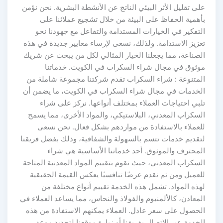
على تقليل الأثر البيئي الناتج عن الأنشطة البشرية. نحن نؤمن
بأهمية الحفاظ على البيئة من خلال تشجيع عملائنا على
التفكير في الخيارات المستدامة والتفاعل مع جهودنا نحو
تعزيز الاستدامة. ولذلك، نسعى لإرساء معايير جديدة في هذه
الصناعة، مما يجعلنا الخيار المثالي لكل من يبحث عن شريك
موثوق في مجال شراء السكراب في الكويت. خدماتنا
المتنوعة : شراء السكراب تقدم شركتنا مجموعة شاملة من
الخدمات في مجال شراء السكراب في الكويت، ما يضمن أن
تلبي احتياجات العملاء بمختلف أنواعها. نركز على شراء
السكراب المعدني، البلاستيكي، والمواد الأخرى، مما يسمح
للعملاء بالاستفادة من مواردهم بشكل فعال. نحن نسعى
لتقديم خدمات تتسم بالسهولة والشفافية، وذلك بفضل فريقنا
المحترف والموثوق. أحد خدماتنا الأساسية هي شراء
السكراب المعدني، حيث نقوم بتقييم المواد المعدنية المتاحة
للعميل ومن ثم نقدم عرضًا تنافسيًا يعكس القيمة الحقيقية
لهذه المواد. تشمل هذه الخدمة تقييم أنواع مختلفة من
المعادن، كالألمنيوم والفولاذ والنحاس، مما يساعد العملاء في
الحصول على سعر عادل. العملاء يمكنهم الاستفادة من هذه
الخدمة عبر الاتصال بفريقنا أو زيارة موقعنا لتحديد موعد