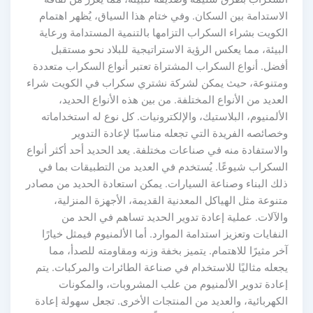
الاستدامة بين السكان. وفي ختام هذا السياق، يُظهر اهتمام
الكويت بشراء السكراب التزامها بالتنمية المستدامة ورعاية
البيئة، مما يعكس الرؤية الاستراتيجية للبلاد نحو مستقبل
أفضل. أنواع السكراب المشتراة تعتبر أنواع السكراب متعددة
ومتنوعة، حيث يمكن لشركة نشتري سكراب في الكويت شراء
العديد من الأنواع المختلفة. من بين هذه الأنواع الحديد،
الألمنيوم، البلاستيك، والإلكترونيات. كل نوع له استخداماته
وخصائصه الفريدة التي تجعله مناسبًا لإعادة التدوير
والاستفادة منه في صناعات مختلفة. يعد الحديد أحد أكثر أنواع
السكراب شيوعًا. يُستخدم في العديد من التطبيقات بما في
ذلك البناء وصناعة السيارات. يمكن استعادة الحديد من مصادر
متنوعة مثل الهياكل المعدنية القديمة، الأجهزة المنزلية،
والآلات. عملية إعادة تدوير الحديد تساهم في الحد من
النفايات وتعزيز استدامة الموارد. أما الألمنيوم فيمثل خيارًا
آخر مثيرًا للاهتمام. يتميز بخفة وزنه ومقاومته للصدأ، مما
يجعله مثاليًا للاستخدام في صناعة الطائرات والمركبات. يتم
إعادة تدوير الألمنيوم من علب المشروبات، والمكونات
الكهربائية، والعديد من المنتجات الأخرى. تجعل سهولة إعادة