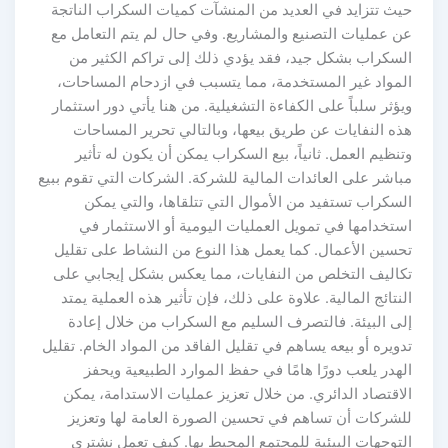
حيث تتزايد في العديد من المنشآت كميات السكراب الناتجة
عن عمليات التصنيع والمشاريع. وفي حال لم يتم التعامل مع
السكراب بشكل جيد، فقد يؤدي ذلك إلى تراكم الكثير من
المواد غير المستخدمة، مما يتسبب في ازدحام المساحات،
ويؤثر سلباً على الكفاءة التشغيلية. من هنا يأتي دور استثمار
هذه النفايات عن طريق بيعها، وبالتالي تحرير المساحات
وتنظيم العمل. ثانياً، بيع السكراب يمكن أن يكون له تأثير
مباشر على العائدات المالية للشركة. الشركات التي تقوم ببيع
السكراب تستفيد من الأموال التي تتلقاها، والتي يمكن
استخدامها في تمويل العمليات اليومية أو الاستثمار في
تحسين الأعمال. كما يعمل هذا النوع من النشاط على تقليل
تكاليف التخلص من النفايات، مما يعكس بشكل إيجابي على
النتائج المالية. علاوة على ذلك، فإن تأثير هذه العملية يمتد
إلى البيئة. فالتصرف السليم مع السكراب من خلال إعادة
تدويره أو بيعه يساهم في تقليل الفاقد من المواد الخام. تقليل
الهدر يلعب دورًا هامًا في حفظ الموارد الطبيعية ويحفز
الاقتصاد الدائري. من خلال تعزيز عمليات الاستدامة، يمكن
للشركات أن تساهم في تحسين الصورة العامة لها وتعزيز
التوجهات البيئية للمجتمع المحيط بها. كيف تعمل نشتري