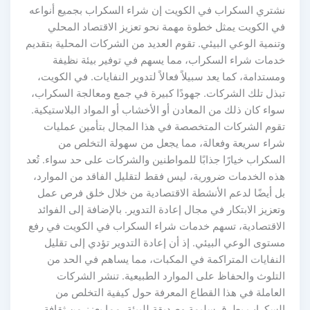
نشتري السكراب في الكويت إن شراء السكراب بجميع أنواعه
في الكويت يمثل خطوة مهمة نحو تعزيز الاقتصاد المحلي
وتنمية الوعي البيئي. تقوم العديد من الشركات المحلية بتقديم
خدمات شراء السكراب، مما يسهم في توفير بيئة نظيفة
ومستدامة، كما يعد سبيلاً فعالاً لتدوير النفايات. في الكويت،
تبذل تلك الشركات. جهودًا كبيرة في جمع ومعالجة السكراب،
سواء كان ذلك من المعادن أو الأخشاب أو المواد البلاستيكية.
تقوم الشركات المتخصصة في هذا المجال بتأمين عمليات
شراء سريعة وفعالة، مما يجعل من سهولة التخلص من
السكراب خيارًا جذابًا للمواطنين والشركات على حد سواء. تُعد
هذه الخدمات ضرورية، ليس فقط لتقليل الفاقد من الموارد،
بل أيضًا لدعم الأنشطة الاقتصادية من خلال خلق فرص عمل
وتعزيز الابتكار في مجال إعادة التدوير. بالإضافة إلى الفوائد
الاقتصادية، تسهم خدمات شراء السكراب في الكويت في رفع
مستوى الوعي البيئي. إذ أن إعادة التدوير تؤدي إلى تقليل
النفايات المتراكمة في المكبات، مما يساهم في الحد من
التلوث والحفاظ على الموارد الطبيعية. تنشر الشركات
العاملة في هذا القطاع المعرفة حول كيفية التخلص من
السكراب بطرق سليمة وصديقة للبيئة، مما يعزز من ثقافة