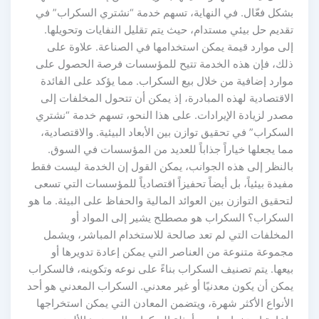
بشكل فعّال. في النهاية، تسهم خدمة “نشتري السكراب” في
تقديم حل بيئي مستدام، حيث يتم تقليل النفايات وتحويلها.
إلى موارد قيمة يمكن استخدامها في الصناعة. علاوة على
ذلك، فإن هذه الخدمة تتيح للمؤسسات فرصة الحصول على
موارد إضافية من خلال بيع السكراب. مما يؤكد على الفائدة
الاقتصادية لهذه المبادرة، إذ يمكن أن تتحول المخلفات إلى
مصدر لزيادة الإيرادات. على هذا النحو، تسهم خدمة “نشتري
السكراب” في تحقيق توازن بين الأبعاد البيئية. والاقتصادية،
مما يجعلها خياراً جذاباً للعديد من المؤسسات في السوق.
بالنظر إلى هذه الجوانب، يمكن القول إن الخدمة ليست فقط
مفيدة بيئياً، بل أيضاً تحفيزاً اقتصادياً للمؤسسات التي تسعى
لتحقيق التوازن بين العوائد المالية والحفاظ على البيئة. ما هو
السكراب؟ السكراب هو مصطلح يشير إلى المواد أو
المخلفات التي لم تعد صالحة للاستخدام المباشر، ويشمل
مجموعة متنوعة من العناصر التي يمكن إعادة تدويرها أو
بيعها. يتم تصنيف السكراب بناءً على نوعه وتكوينه، فالسكراب
يمكن أن يكون معدنيًا أو غير معدني. السكراب المعدني هو أحد
الأنواع الأكثر شهرة، ويتضمن المعادن التي يمكن استخراجها