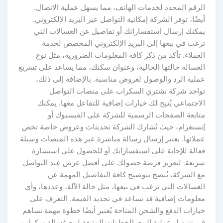
الرقم المحدد لخدمات الهاتف، مما يسهل عملية الاتصال.
أيضًا، توفر الشركة إمكانية التواصل عبر البريد الإلكتروني.
يمكنك إرسال استفساراتك أو تفاصيل عن الغسالات التي
ترغب في بيعها إلى البريد الإلكتروني المخصص لخدمة
العملاء. تأكد من ذكر كافة المعلومات الضرورية، مثل نوع
الغسالة حالتها الحالية، وعنوان سكنك، مما يساعد على تسريع
عملية الرد والوصول لعروض مناسبة. بالإضافة إلى ذلك،
تواجد شركة نشتري السكراب على منصات التواصل
الاجتماعي يُتيح لك خيارات إضافية للتفاعل معها. يمكنك
متابعة الصفحات الرسمية للشركة على الفيسبوك أو
إنستغرام، حيث تُشارك الشركة تحديثات وعروض خاصة تخص
عملائها. يعتبر إرسال رسالة مباشرة عبر هذه المنصات وسيلة
فعالة للإجابة على استفساراتك أو للحصول على استشارة
سريعة. لتعزيز فرصة حصولك على أفضل عرض عند التواصل
مع الشركة، يُنصح بتوضيح كافة التفاصيل المهمة عن
الغسالات التي ترغب في بيعها، مثل حالة الآلة، وعددها، وأي
معلومات إضافية قد تساعد في تحديد القيمة. التعرف على
خيارات الدفع والشحن المتاحة يُعتبر أيضًا خطوة مهمة تساهم
في تسهيل عملية البيع. الخطوات المتبعة لبيع غسالة سكراب