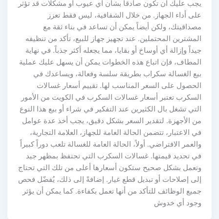
يجب عليك أن تكون صادقاً بشأن أي عيوب أو مشكلات قد تؤثر
على أداء الجهاز. من خلال الشفافية، ليس فقط تعزز
مصداقيتك، ولكن أيضاً يمكن أن تساعد في بناء ثقة مع
المشترين المحتملين. عند تجهيز جهاز للبيع، تأكد من تنظيفه
جيداً وإزالة أي أوساخ أو بقايا، مما يجعله أكثر جذباً. في نهاية
المطاف، فإن اتباع هذه الخطوات يمكن أن يسهل عليك عملية
بيع الغسالة سكراب بطريقة سلسة وفعالة، ويساعدك في
الحصول على السعر المناسب لها. تقييم أسعار غسالات
السكرب تعتبر أسعار غسالات السكرب في الكويت من الأمور
التي تشغل بال الكثيرين عند التفكير في شراء أو بيع هذا النوع
من الأجهزة. لتقدير السعر بشكل دقيق، يجب أخذ عدة عوامل
في الاعتبار، تتضمن الحالة العامة للجهاز، العلامة التجارية،
والعمر الافتراضي. أولاً، الحالة العامة للغسالة تلعب دوراً كبيراً
في تحديد قيمتها. غسالات السكرب التي تحتفظ بمظهر جيد
وتعمل بشكل صحيح ستكون أسعارها أعلى من تلك التي تحتاج
إلى إصلاحات أو تبديل قطع غيار. إضافةً إلى ذلك، يُفضّل فحص
جميع الوظائف للتأكد من أنها تعمل بكفاءة. كما يمكن أن يؤثر
وجود أي خدوش