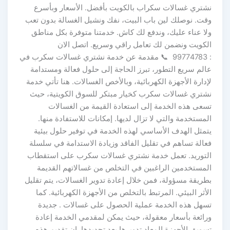
نشتري غسالات سكراب بالكويت بأفضل. الأسعار وبأسرع
وقت. نوصلك لين باب البيت، نفك ونشيل الغسالة بدون تعب
ولا عناء عليك، وندفع لك كاش. خدمتنا متوفرة بكل مناطق
الكويت ونضمن لك تعامل راقي وسريع. اتصل الان
: 99774783 📞 مقدمة عن خدمة نشتري غسالات سكرب في
عالم سريع التطور، تبرز الحاجة إلى حلول فعالة ومستدامة
لإدارة الأجهزة الكهربائية، وبالأخص الغسالات. هنا تأتي خدمة
نشتري غسالات سكرب كخيار مبتكر للسوق الكويتية، حيث
تسعى هذه الخدمة إلى استعادة القيمة من الغسالات
المستخدمة والتي لا تزال لديها. إمكانات للاستفادة منها.
يتمثل الهدف الأساسي لهذه الخدمة في توفير حلول بيئية
فعالة تساهم في تقليل الفاقد وزيادة الاستدامة في سلسلة
التوريد. تعمل خدمة نشتري غسالات سكرب على استقطاب
المستخدمين الراغبين في التخلص من غسالاتهم القديمة
بطريقة مسؤولة، فمن خلال إعادة تدوير الغسالات، يتم تقليل
الأثر البيئي. المرتبط بالتخلص من الأجهزة الكهربائية. كما
تسهل هذه الخدمة عملية الحصول على غسالات . جديدة
ورائعة بأسعار معقولة، حيث يمكن لمقدمي الخدمة إعادة
تسويق الأجهزة المعاد تدويرها بعد تجديدها. إن تقديم هذه