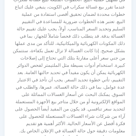
عندما تقرر بيع غسالة سكراب في الكويت، ينبغي عليك اتباع
خطوات محددة لضمان تحقيق أقصى استفادة من عملية
البيع. تعتبر هذه الخطوات ضرورية للمساعدة في التقييم
السليم وتحديد السعر المناسب. أولاً، يجب عليك تقييم حالة
الغسالة بدقة. قد يتطلب ذلك فحصاً شاملاً للجهاز، بما في
ذلك المكونات الكهربائية والميكانيكية، للتأكد من مدى عملها
بشكل صحيح. إذا كانت الغسالة لا تزال تعمل بكفاءة، ستتمكن
من جني سعر أعلى مقارنةً بتلك التي تحتاج إلى إصلاحات
كبيرة. استخدام أدوات بسيطة مثل الملتيمتر لفحص الدوائر
الكهربائية يمكن أن يكون مفيداً في تحديد حالتها العامة. بعد
التقييم، تأتي خطوة تحديد السعر. يجب أن تأخذ في الاعتبار
عدة عوامل، بما في ذلك حالة الغسالة، عمرها، والطلب في
السوق. يمكنك البحث عن أسعار الغسالات المماثلة على
المواقع الإلكترونية أو من خلال متاجر بيع الأجهزة المستعملة
لتحديد سعر تنافسي. قد يكون من المفيد أيضاً الحصول على
آراء من شركات شراء الغسالات المستعملة للحصول على
فكرة أفضل عن الأسعار الحالية. الأكثر أهمية هو تقديم
معلومات دقيقة حول حالة الغسالة في الإعلان الخاص بك.