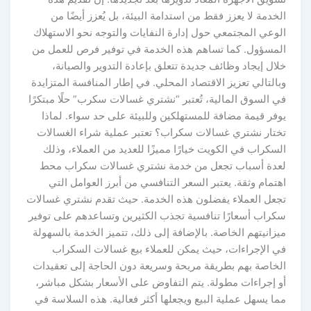
الخدمة لا يعزز فقط من استدامة البيئة، بل يُعزز أيضًا من
الوعي المجتمعي حول إدارة النفايات والتوجه نحو الاستهلاك
المسؤول. كما تساهم هذه الخدمة في توفير فرص للعمل من
خلال إيجاد وظائف جديدة تتعلق بإعادة التدوير والصيانة،
وبالتالي تعزيز الاقتصاد المحلي. في إطار المنافسة المتزايدة
في السوق المالية، تُعتبر “نشتري غسالات سكرب” حلًا مبتكرًا
يوفر قيمة مضافة للمستهلكين وللبيئة على حد سواء. لماذا
تختار نشتري غسالات سكراب؟ تعتبر عملية شراء الغسالات
السكراب في الكويت خيارًا مميزًا للعديد من العملاء، وذلك
لعدة أسباب تجعل من خدمة نشتري غسالات سكراب محط
اهتمام وثقة. يعتبر السعر التنافسي من أبرز العوامل التي
تجعل العملاء يفضلون هذه الخدمة. حيث تقدم نشتري غسالات
سكراب أسعارًا تنافسية تجذب الكثيرين وتساعدهم على توفير
ميزانيتهم الخاصة. بالإضافة إلى ذلك، تتميز الخدمة بالسهولة
في الإجراءات، حيث يمكن للعملاء بيع غسالات السكراب
الخاصة بهم بطريقة مريحة وسريعة دون الحاجة إلى تعقيدات
أو إجراءات مطولة. يتم التفاوض على الأسعار بشكل مباشر،
مما يسهل عملية البيع ويجعلها أكثر فعالية. هذه السلاسة في