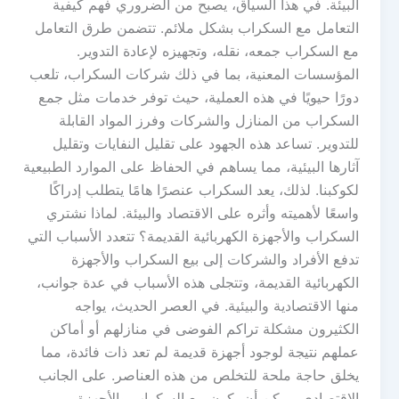
البيئة. في هذا السياق، يصبح من الضروري فهم كيفية
التعامل مع السكراب بشكل ملائم. تتضمن طرق التعامل
مع السكراب جمعه، نقله، وتجهيزه لإعادة التدوير.
المؤسسات المعنية، بما في ذلك شركات السكراب، تلعب
دورًا حيويًا في هذه العملية، حيث توفر خدمات مثل جمع
السكراب من المنازل والشركات وفرز المواد القابلة
للتدوير. تساعد هذه الجهود على تقليل النفايات وتقليل
آثارها البيئية، مما يساهم في الحفاظ على الموارد الطبيعية
لكوكبنا. لذلك، يعد السكراب عنصرًا هامًا يتطلب إدراكًا
واسعًا لأهميته وأثره على الاقتصاد والبيئة. لماذا نشتري
السكراب والأجهزة الكهربائية القديمة؟ تتعدد الأسباب التي
تدفع الأفراد والشركات إلى بيع السكراب والأجهزة
الكهربائية القديمة، وتتجلى هذه الأسباب في عدة جوانب،
منها الاقتصادية والبيئية. في العصر الحديث، يواجه
الكثيرون مشكلة تراكم الفوضى في منازلهم أو أماكن
عملهم نتيجة لوجود أجهزة قديمة لم تعد ذات فائدة، مما
يخلق حاجة ملحة للتخلص من هذه العناصر. على الجانب
الاقتصادي، يمكن أن يكون بيع السكراب والأجهزة