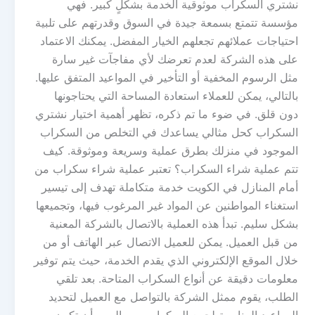
نشتري السكراب موثوقية الخدمة بشكلٍ كبير. فهي
مؤسسة تتمتع بسمعة جيدة في السوق وقدرتهم على تلبية
احتياجات عملائهم تجعلهم الخيار المفضل. يمكنك الاعتماد
على هذه الشركة لعدم تعرضك لأي مفاجآت غير سارة
مثل الرسوم المخفية أو التأخير في المواعيد المتفق عليها.
بالتالي، يمكن للعملاء استعادة المساحة التي يحتاجونها
دون قلق. في ضوء ما تم ذكره، تظهر أهمية اختيار نشتري
السكراب كحل مثالي يساعدك في التخلص من السكراب
الموجود في منزلك بطرق عملية وسريعة وموثوقة. كيف
تتم عملية شراء السكراب؟ تعتبر عملية شراء سكراب من
أمام المنازل في الكويت خدمة متكاملة تهدف إلى تيسير
استغناء المواطنين عن المواد غير المرغوب فيها، وتجميعها
بشكل سليم. تبدأ هذه العملية بالاتصال بالشركة المعنية
من قبل العميل. يمكن للعميل الاتصال عبر الهاتف أو من
خلال الموقع الإلكتروني الذي يقدم الخدمة، حيث يتم توفير
معلومات دقيقة عن أنواع السكراب المتاحة. بعد تلقي
الطلب، يقوم ممثل الشركة بالتواصل مع العميل لتحديد