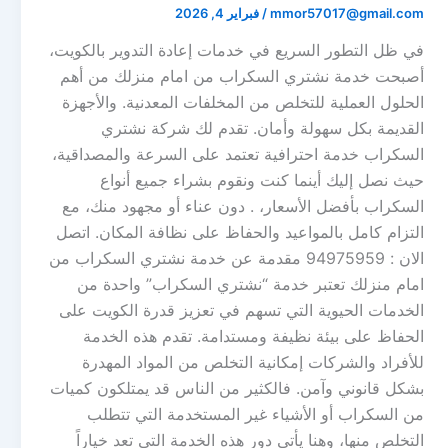
mmor57017@gmail.com
/
فبراير 4, 2026
في ظل التطور السريع في خدمات إعادة التدوير بالكويت،
أصبحت خدمة نشتري السكراب من امام منزلك من أهم
الحلول العملية للتخلص من المخلفات المعدنية. والأجهزة
القديمة بكل سهولة وأمان. تقدم لك شركة نشتري
السكراب خدمة احترافية تعتمد على السرعة والمصداقية،
حيث نصل إليك أينما كنت ونقوم بشراء جميع أنواع
السكراب بأفضل الأسعار، . دون عناء أو مجهود منك، مع
التزام كامل بالمواعيد والحفاظ على نظافة المكان. اتصل
الان : 94975959 مقدمة عن خدمة نشتري السكراب من
امام منزلك تعتبر خدمة “نشتري السكراب” واحدة من
الخدمات الحيوية التي تسهم في تعزيز قدرة الكويت على
الحفاظ على بيئة نظيفة ومستدامة. تقدم هذه الخدمة
للأفراد والشركات إمكانية التخلص من المواد المهدرة
بشكل قانوني وآمن. فالكثير من الناس قد يمتلكون كميات
من السكراب أو الأشياء غير المستخدمة التي تتطلب
التخلص منها، وهنا يأتي دور هذه الخدمة التي تعد خياراً