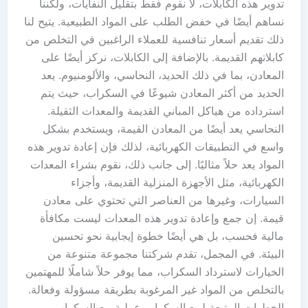
تدوير هذه الكابلات، لا نقوم فقط بتقليل النفايات، ولكننا
نساهم أيضًا في خفض الطلب على المواد الطبيعية. يتيح لنا
ذلك تقديم أسعار تنافسية للعملاء الراغبين في التخلص من
كابلاتهم القديمة. بالإضافة إلى الكابلات، نركز أيضًا على
المعادن، بما في ذلك الحديد، النحاسي، والألومنيوم. يعد
الحديد من أكثر المعادن شيوعًا في السكراب، حيث يتم
استرداده من هياكل المباني القديمة والمعدات الثقيلة.
النحاسي يعد أيضًا من المعادن القيمة، ويستخدم بشكل
واسع في التطبيقات الكهربائية، لذلك فإن إعادة تدوير هذه
المواد يعد حلاً مثاليًا. إلى جانب ذلك، نقوم بشراء المعدات
الكهربائية، مثل الأجهزة المنزلية القديمة، وأجزاء
السيارات، وغيرها من العناصر التي تحتوي على معادن
قيمة. إن جمع وإعادة تدوير هذه المعدات ليست مكافأة
مالية فحسب، بل هي أيضًا خطوة إيجابية نحو تحسين
البيئة. في المجمل، تقدم شركتنا مجموعة متنوعة من
الخيارات لاسترداد السكراب، مما يوفر حلاً شاملًا للمهتمين
بالتخلص من المواد غير المرغوبة بطريقة مسؤولة وفعالة.
الخطوات المتبعة لبيع السكراب عملية بيع السكراب