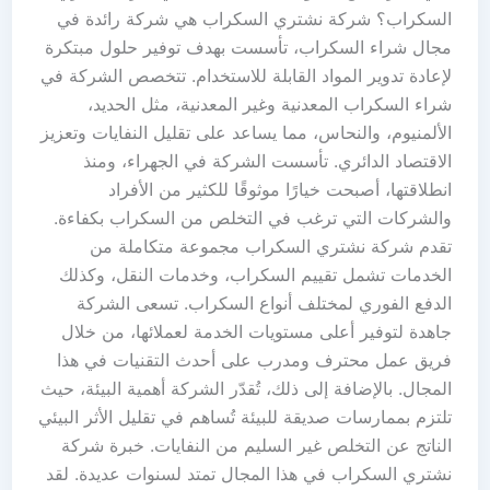
السكراب؟ شركة نشتري السكراب هي شركة رائدة في
مجال شراء السكراب، تأسست بهدف توفير حلول مبتكرة
لإعادة تدوير المواد القابلة للاستخدام. تتخصص الشركة في
شراء السكراب المعدنية وغير المعدنية، مثل الحديد،
الألمنيوم، والنحاس، مما يساعد على تقليل النفايات وتعزيز
الاقتصاد الدائري. تأسست الشركة في الجهراء، ومنذ
انطلاقتها، أصبحت خيارًا موثوقًا للكثير من الأفراد
والشركات التي ترغب في التخلص من السكراب بكفاءة.
تقدم شركة نشتري السكراب مجموعة متكاملة من
الخدمات تشمل تقييم السكراب، وخدمات النقل، وكذلك
الدفع الفوري لمختلف أنواع السكراب. تسعى الشركة
جاهدة لتوفير أعلى مستويات الخدمة لعملائها، من خلال
فريق عمل محترف ومدرب على أحدث التقنيات في هذا
المجال. بالإضافة إلى ذلك، تُقدّر الشركة أهمية البيئة، حيث
تلتزم بممارسات صديقة للبيئة تُساهم في تقليل الأثر البيئي
الناتج عن التخلص غير السليم من النفايات. خبرة شركة
نشتري السكراب في هذا المجال تمتد لسنوات عديدة. لقد