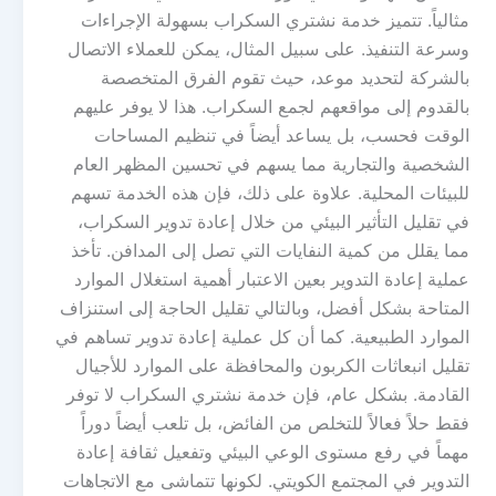
مثالياً. تتميز خدمة نشتري السكراب بسهولة الإجراءات
وسرعة التنفيذ. على سبيل المثال، يمكن للعملاء الاتصال
بالشركة لتحديد موعد، حيث تقوم الفرق المتخصصة
بالقدوم إلى مواقعهم لجمع السكراب. هذا لا يوفر عليهم
الوقت فحسب، بل يساعد أيضاً في تنظيم المساحات
الشخصية والتجارية مما يسهم في تحسين المظهر العام
للبيئات المحلية. علاوة على ذلك، فإن هذه الخدمة تسهم
في تقليل التأثير البيئي من خلال إعادة تدوير السكراب،
مما يقلل من كمية النفايات التي تصل إلى المدافن. تأخذ
عملية إعادة التدوير بعين الاعتبار أهمية استغلال الموارد
المتاحة بشكل أفضل، وبالتالي تقليل الحاجة إلى استنزاف
الموارد الطبيعية. كما أن كل عملية إعادة تدوير تساهم في
تقليل انبعاثات الكربون والمحافظة على الموارد للأجيال
القادمة. بشكل عام، فإن خدمة نشتري السكراب لا توفر
فقط حلاً فعالاً للتخلص من الفائض، بل تلعب أيضاً دوراً
مهماً في رفع مستوى الوعي البيئي وتفعيل ثقافة إعادة
التدوير في المجتمع الكويتي. لكونها تتماشى مع الاتجاهات