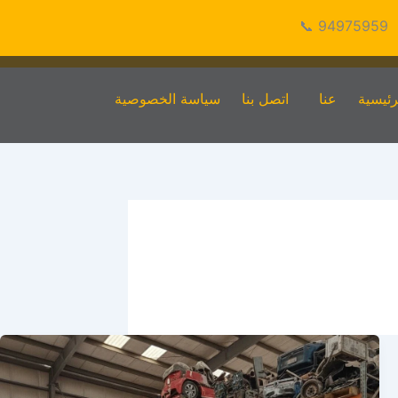
94975959 📞
رئيسية
عنا
اتصل بنا
سياسة الخصوصية