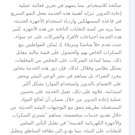
صالحة للاستخدام، مما يسهم في تعزيز فعالية عملية
إعادة التدوير. تتزايد أهمية هذه الخدمة بفعل النمو السريع
في قاعدة المستهلكين وازدياد استخدام الأجهزة الحديثة،
مما يزيد من كمية النفايات الناتجة عن هذه الأجهزة. تُلبي
هذه الخدمة احتياجات الأفراد والشركات على حد سواء،
حيث تقدم حلاً مناسبًا ومربحًا، إذ يُمكن للمواطنين بيع
السكراب الخاص بهم والحصول على قيمة مالية مقابل
ذلك، بينما تُساعد الشركات على التخلص من المخلفات
بشكل نظامي وفعّال. لذلك، فإن دور هذه الخدمة يتجاوز
مجرد الشراء، بل يساهم في نشر الوعي البيئي ويحفز
على الاهتمام بالتدوير واستخدام الموارد بشكل أكثر
استدامة. علاوة على ذلك، تعمل الخدمة على تحسين
عملية إعادة التدوير من خلال ضمان أن تُعالج المواد
المستعملة بطريقة تتفق مع التوجيهات البيئية الحديثة. من
خلال تقديم خدمات متخصصة، تساهم “نشتري السكراب
والأجهزة الكهربائية القديمة” في تقليل التأثير السلبي
للنفايات على البيئة، مما يؤدي إلى نظافة المناطق وتقليل