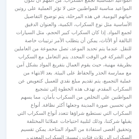
المواعيد المناسبة لجمع السكراب. من المهم أن تكون
المواعيد مناسبة للمواطنين حتى لا تؤثر العملية على روتين
حياتهم اليومية. في هذه المرحلة، يتم توضيح التفاصيل
الأساسية مثل نوع السكراب، الكمية، والعنوان الدقيق
لجمع المواد. إذا كان السكراب كبير الحجم، مثل السيارات
التالفة أو الأثاث، يمكن أن يتطلب الأمر ترتيبات خاصة
للنقل. عندما يتم تحديد الموعد، تصل مجموعة من العاملين
في الشركة في الوقت المحدد. يتم التعامل مع السكراب
بطريقة مهنية، حيث يقوم العمال بتفريغ المواد بشكل آمن
مع ممارسة الحذر والحفاظ على البيئة. بعد الانتهاء من
عملية التجميع، يتم تقديم مبلغ نقدي للعميل كتعويض عن
السكراب المقدم. تهدف هذه الخطوة إلى تشجيع
المواطنين على التخلص من السكراب بأمان، مما يسهم
في تحسين صورة المدينة وجعلها أكثر نظافة. أنواع
السكراب التي نستطيع شراؤها تتعدد أنواع السكراب التي
يقبلها شركتنا، وذلك لتلبية احتياجات عملائنا المختلفة
وتحقيق أقصى استفادة من المواد المتاحة. يمكن تقسيم
السكراب إلى ثلاث فئات رئيسية: السكراب المعدني،