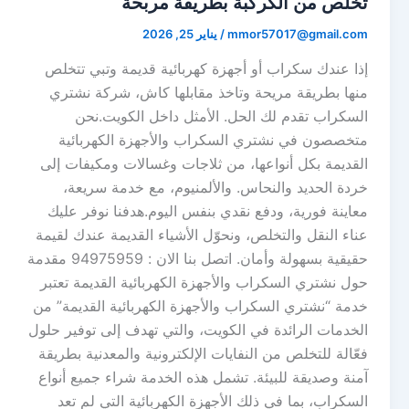
تخلص من الكركبة بطريقة مربحة
mmor57017@gmail.com
/
يناير 25, 2026
إذا عندك سكراب أو أجهزة كهربائية قديمة وتبي تتخلص
منها بطريقة مريحة وتاخذ مقابلها كاش، شركة نشتري
السكراب تقدم لك الحل. الأمثل داخل الكويت.نحن
متخصصون في نشتري السكراب والأجهزة الكهربائية
القديمة بكل أنواعها، من ثلاجات وغسالات ومكيفات إلى
خردة الحديد والنحاس. والألمنيوم، مع خدمة سريعة،
معاينة فورية، ودفع نقدي بنفس اليوم.هدفنا نوفر عليك
عناء النقل والتخلص، ونحوّل الأشياء القديمة عندك لقيمة
حقيقية بسهولة وأمان. اتصل بنا الان : 94975959 مقدمة
حول نشتري السكراب والأجهزة الكهربائية القديمة تعتبر
خدمة “نشتري السكراب والأجهزة الكهربائية القديمة” من
الخدمات الرائدة في الكويت، والتي تهدف إلى توفير حلول
فعّالة للتخلص من النفايات الإلكترونية والمعدنية بطريقة
آمنة وصديقة للبيئة. تشمل هذه الخدمة شراء جميع أنواع
السكراب، بما في ذلك الأجهزة الكهربائية التي لم تعد