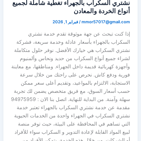
نشتري السكراب بالجهراء تغطية شاملة لجميع
أنواع الخردة والمعادن
mmor57017@gmail.com
/
فبراير 1, 2026
إذا كنت تبحث عن جهة موثوقة تقدم خدمة نشتري
السكراب بالجهراء بأسعار عادلة وخدمة سريعة، فشركة
نشتري السكراب هي خيارك الأفضل. نوفر حلول متكاملة
لشراء جميع أنواع السكراب من حديد ونحاس وألمنيوم
وأجهزة كهربائية قديمة داخل الجهراء. ومناطقها، مع معاينة
فورية ودفع كاش. نحرص على راحتك من خلال سرعة
الاستجابة، الالتزام بالمواعيد، وتقديم أعلى سعر ممكن
حسب أسعار السوق، مع فريق متخصص يضمن لك تجربة
سهلة وآمنة. من البداية للنهاية. اتصل بنا الان : 94975959
مقدمة عن خدمة نشتري السكراب بالجهراء تعتبر خدمة
نشتري السكراب في الجهراء واحدة من الخدمات الحيوية
التي تساهم في المحافظة على البيئة، حيث توفر منصة
لبيع المواد القابلة لإعادة التدوير و السكراب سواء للأفراد
أو الشركات. من خلال هذه الخدمة، يتمكن الأفراد من