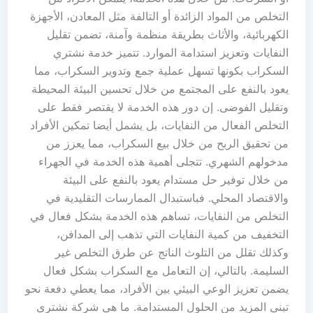
التخلص من المواد الزائدة أو التالفة مثل المعادن، الأجهزة
الكهربائية، والأثاث بطريقة منظمة وآمنة، تضمن تقليل
النفايات وتعزيز استدامة الموارد. تتميز خدمة نشتري
السكراب بكونها تسهل عملية جمع وتدوير السكراب، مما
يعود بالنفع على المجتمع من خلال تحسين البيئة المحيطة
وتقليل الفوضى. إن دور هذه الخدمة لا يقتصر فقط على
التخلص الفعال من النفايات، بل يشمل أيضا تمكين الأفراد
من تحقيق الربح من خلال بيع السكراب، مما يعزز من
مدخولهم الشهري. تتجلى أهمية هذه الخدمة في الجهراء
من خلال توفير حل مستدام يعود بالنفع على البيئة
والاقتصاد المحلي. فباستبدال الممارسات التقليدية في
التخلص من النفايات، تساهم هذه الخدمة بشكل فعال في
التخفيف من كمية النفايات التي تذهب إلى المدافن،
وكذلك تقلل من التلوث الناتج عن طرق التخلص غير
السليمة. بالتالي، إن التعامل مع السكراب بشكل فعال
يضمن تعزيز الوعي البيئي بين الأفراد، مما يعطي دفعة نحو
تبني المزيد من الحلول المستدامة. ما هي شركة نشتري