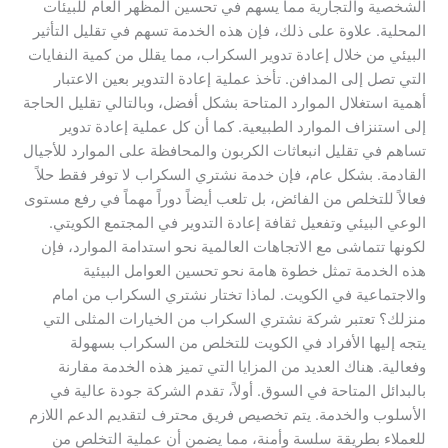
الشخصية والتجارية مما يسهم في تحسين المظهر العام للبيئات
المحلية. علاوة على ذلك، فإن هذه الخدمة تسهم في تقليل التأثير
البيئي من خلال إعادة تدوير السكراب، مما يقلل من كمية النفايات
التي تصل إلى المدافن. تأخذ عملية إعادة التدوير بعين الاعتبار
أهمية استغلال الموارد المتاحة بشكل أفضل، وبالتالي تقليل الحاجة
إلى استنزاف الموارد الطبيعية. كما أن كل عملية إعادة تدوير
تساهم في تقليل انبعاثات الكربون والمحافظة على الموارد للأجيال
القادمة. بشكل عام، فإن خدمة نشتري السكراب لا توفر فقط حلاً
فعالاً للتخلص من الفائض، بل تلعب أيضاً دوراً مهماً في رفع مستوى
الوعي البيئي وتفعيل ثقافة إعادة التدوير في المجتمع الكويتي.
لكونها تتماشى مع الاتجاهات العالمية نحو استدامة الموارد، فإن
هذه الخدمة تمثل خطوة هامة نحو تحسين العوامل البيئية
والاجتماعية في الكويت. لماذا تختار نشتري السكراب من امام
منزلك؟ تعتبر شركة نشتري السكراب من الخيارات المثلى التي
يتجه إليها الأفراد في الكويت للتخلص من السكراب بسهولة
وفعالية. هناك العديد من المزايا التي تميز هذه الخدمة مقارنة
بالبدائل المتاحة في السوق. أولاً، تقدم الشركة جودة عالية في
الأسلوب والخدمة. يتم تخصيص فريق محترف لتقديم الدعم اللازم
للعملاء بطريقة سلسة وأمنة، مما يضمن أن عملية التخلص من