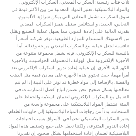
ثلاث فئات رئيسية: السكراب المعدني، السكراب الإلكتروني،
والمواد البلاستيكية. تعتبر المواد المعدنية من بين الأكثر قيمة في
سوق السكراب. تشمل المعادن التي يمكن شراؤها الألمنيوم،
النحاس، الحديد، والستانلس ستيل. يتميز السكراب المعدني
بقدرته العالية على إعادة التدوير، مما يسهل عملية التصنيع ويقلل
من الاستهلاك المستدام للموارد الطبيعية. توفر شركتنا أسعاراً
تنافسية لجعل عملية بيع السكراب المعدني مريحة وفعالة. أما
بالنسبة للسكراب الإلكتروني، فإنه يشمل مجموعة متنوعة من
الأجهزة الإلكترونية مثل الهواتف المحمولة، الحواسيب، والأجهزة
الكهربائية الأخرى. إن عملية إعادة تدوير السكراب الإلكتروني تعد
أمراً مهماً، حيث تحتوي هذه الأجهزة على معادن قيمة مثل الذهب
والفضة، بالإضافة إلى مواد خطرة قد تؤثر على البيئة إذا لم تتم
معالجتها بشكل صحيح. نحن نضمن اتباع أفضل الممارسات في
التعامل مع السكراب الإلكتروني لضمان السلامة والحفاظ على
البيئة. تشتمل المواد البلاستيكية على مجموعة واسعة من
المنتجات، بدءاً من زجاجات المياه البلاستيكية إلى حاويات الطعام.
يعتبر السكراب البلاستيكي تحدياً في الأسواق بسبب احتياجات
إعادة التدوير المتنوعة، ولكننا نعمل على جمع وتصنيف هذه المواد
البلاستيكية لضمان إعادة استخدامها بشكل صحيح. إن تقديرنا