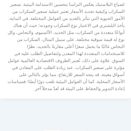
لضياع البلاستيك يعكس التزامنا بتحسين الاستدامة البيئية. تسعير
السكراب وكيفية تحديد الأسعار تعتبر عملية تسعير السكراب من
الأمور الحيوية التي تتأثر بالعديد من العوامل المختلفة. في البداية،
يأخذ المُشتري في الاعتبار نوع السكراب وجودته؛ حيث أن هناك
أنواعًا متعددة من السكراب، مثل الحديد، الألمنيوم، والنحاس، وكل
نوع له قيمة سوقية مختلفة. على سبيل المثال، السكراب من
النحاس غالبًا ما يحمل سعرًا أعلى مقارنةً بالحديد، نظرًا
للاستخدامات المتعددة لهذا المعدن ولتفاصيل الطلب عليه في
السوق. علاوة على ذلك، تُعتبر الظروف الاقتصادية العالمية عوامل
مؤثرة على تسعير السكراب. عند زيادة الطلب على المعادن في
أسواق معينة، قد يتجه السعر للارتفاع، مما يؤثر بالتالي على
الأسعار المحلية. كما أن العوامل البيئية تلعب دورًا أيضًا؛ فسياسات
إعادة التدوير والحفاظ على البيئة قد تُعدّ مدخلاً آخر