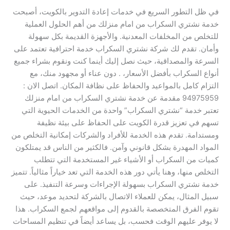
في ظل التطور السريع في خدمات إعادة التدوير بالكويت، أصبحت
خدمة نشتري السكراب من امام منزلك من أهم الحلول العملية
للتخلص من المخلفات المعدنية. والأجهزة القديمة بكل سهولة
وأمان. تقدم لك شركة نشتري السكراب خدمة احترافية تعتمد على
السرعة والمصداقية، حيث نصل إليك أينما كنت ونقوم بشراء جميع
أنواع السكراب بأفضل الأسعار، . دون عناء أو مجهود منك، مع
التزام كامل بالمواعيد والحفاظ على نظافة المكان. اتصل الان :
94975959 مقدمة عن خدمة نشتري السكراب من امام منزلك
تعتبر خدمة “نشتري السكراب” واحدة من الخدمات الحيوية التي
تسهم في تعزيز قدرة الكويت على الحفاظ على بيئة نظيفة
ومستدامة. تقدم هذه الخدمة للأفراد والشركات إمكانية التخلص من
المواد المهدرة بشكل قانوني وآمن. فالكثير من الناس قد يمتلكون
كميات من السكراب أو الأشياء غير المستخدمة التي تتطلب
التخلص منها، وهنا يأتي دور هذه الخدمة التي تعد خياراً مثالياً. تتميز
خدمة نشتري السكراب بسهولة الإجراءات وسرعة التنفيذ. على
سبيل المثال، يمكن للعملاء الاتصال بالشركة لتحديد موعد، حيث
تقوم الفرق المتخصصة بالقدوم إلى مواقعهم لجمع السكراب. هذا
لا يوفر عليهم الوقت فحسب، بل يساعد أيضاً في تنظيم المساحات