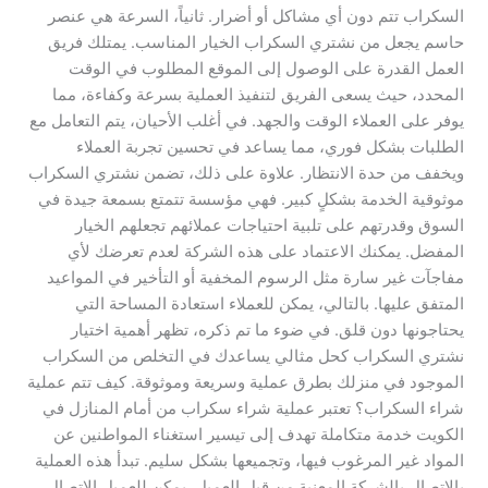
السكراب تتم دون أي مشاكل أو أضرار. ثانياً، السرعة هي عنصر
حاسم يجعل من نشتري السكراب الخيار المناسب. يمتلك فريق
العمل القدرة على الوصول إلى الموقع المطلوب في الوقت
المحدد، حيث يسعى الفريق لتنفيذ العملية بسرعة وكفاءة، مما
يوفر على العملاء الوقت والجهد. في أغلب الأحيان، يتم التعامل مع
الطلبات بشكل فوري، مما يساعد في تحسين تجربة العملاء
ويخفف من حدة الانتظار. علاوة على ذلك، تضمن نشتري السكراب
موثوقية الخدمة بشكلٍ كبير. فهي مؤسسة تتمتع بسمعة جيدة في
السوق وقدرتهم على تلبية احتياجات عملائهم تجعلهم الخيار
المفضل. يمكنك الاعتماد على هذه الشركة لعدم تعرضك لأي
مفاجآت غير سارة مثل الرسوم المخفية أو التأخير في المواعيد
المتفق عليها. بالتالي، يمكن للعملاء استعادة المساحة التي
يحتاجونها دون قلق. في ضوء ما تم ذكره، تظهر أهمية اختيار
نشتري السكراب كحل مثالي يساعدك في التخلص من السكراب
الموجود في منزلك بطرق عملية وسريعة وموثوقة. كيف تتم عملية
شراء السكراب؟ تعتبر عملية شراء سكراب من أمام المنازل في
الكويت خدمة متكاملة تهدف إلى تيسير استغناء المواطنين عن
المواد غير المرغوب فيها، وتجميعها بشكل سليم. تبدأ هذه العملية
بالاتصال بالشركة المعنية من قبل العميل. يمكن للعميل الاتصال