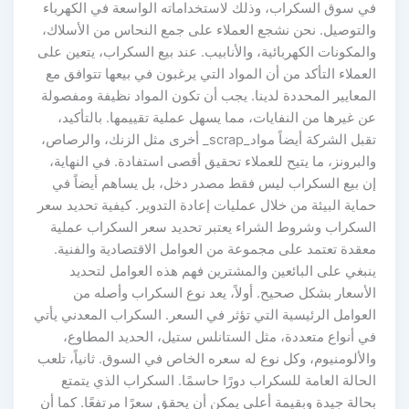
في سوق السكراب، وذلك لاستخداماته الواسعة في الكهرباء
والتوصيل. نحن نشجع العملاء على جمع النحاس من الأسلاك،
والمكونات الكهربائية، والأنابيب. عند بيع السكراب، يتعين على
العملاء التأكد من أن المواد التي يرغبون في بيعها تتوافق مع
المعايير المحددة لدينا. يجب أن تكون المواد نظيفة ومفصولة
عن غيرها من النفايات، مما يسهل عملية تقييمها. بالتأكيد،
تقبل الشركة أيضاً مواد_scrap_ أخرى مثل الزنك، والرصاص،
والبرونز، ما يتيح للعملاء تحقيق أقصى استفادة. في النهاية،
إن بيع السكراب ليس فقط مصدر دخل، بل يساهم أيضاً في
حماية البيئة من خلال عمليات إعادة التدوير. كيفية تحديد سعر
السكراب وشروط الشراء يعتبر تحديد سعر السكراب عملية
معقدة تعتمد على مجموعة من العوامل الاقتصادية والفنية.
ينبغي على البائعين والمشترين فهم هذه العوامل لتحديد
الأسعار بشكل صحيح. أولاً، يعد نوع السكراب وأصله من
العوامل الرئيسية التي تؤثر في السعر. السكراب المعدني يأتي
في أنواع متعددة، مثل الستانلس ستيل، الحديد المطاوع،
والألومنيوم، وكل نوع له سعره الخاص في السوق. ثانياً، تلعب
الحالة العامة للسكراب دورًا حاسمًا. السكراب الذي يتمتع
بحالة جيدة وبقيمة أعلى يمكن أن يحقق سعرًا مرتفعًا. كما أن