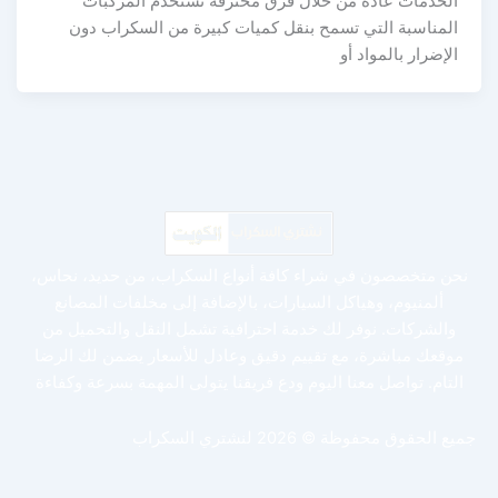
الخدمات عادةً من خلال فرق محترفة تستخدم المركبات
المناسبة التي تسمح بنقل كميات كبيرة من السكراب دون
الإضرار بالمواد أو
نحن متخصصون في شراء كافة أنواع السكراب، من حديد، نحاس،
ألمنيوم، وهياكل السيارات، بالإضافة إلى مخلفات المصانع
والشركات. نوفر لك خدمة احترافية تشمل النقل والتحميل من
موقعك مباشرة، مع تقييم دقيق وعادل للأسعار يضمن لك الرضا
التام. تواصل معنا اليوم ودع فريقنا يتولى المهمة بسرعة وكفاءة
جميع الحقوق محفوظة © 2026 لنشتري السكراب