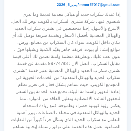
mmor57017@gmail.com
/
يناير 5, 2026
إذا عندك سكراب حديد أو هياكل معدنية قديمة وما تدري
شتسوي فيها، شركة نشتري السكراب بالكويت توفر لك الحل.
الأسرع والأسهل. إحنا متخصصين في نشتري سكراب الحديد
والهياكل المعدنية بأفضل الأسعار وبخدمة سريعة نوصل لك أي
مكان داخل الكويت. سواء كان السكراب من مصانع، ورش،
مواقع إنشاء أو بيوت، فريقنا جاهز يقيّم الكمية ويشيلها فورًا .
بدون تعب عليك، وبطريقة منظمة وآمنة تضمن لك أعلى قيمة
مقابل السكراب. اتصل الان : 99774783 مقدمة عن خدمة
نشتري سكراب الحديد والهياكل المعدنية تعتبر خدمة “نشتري
سكراب الحديد والهياكل المعدنية” من الخدمات الحيوية في
المجتمع الكويتي، حيث تساهم بشكل فعال في تعزيز نظام
إعادة التدوير واستدامة البيئة. تجمع هذه الخدمة بين السعي
لتحقيق الفائدة الاقتصادية وتقليل الفاقد من الموارد، مما
يعكس رؤية كويتية خضراء وطموحة. فمع زيادة استخدام
الحديد والهياكل المعدنية في مختلف الصناعات، يبرز أهمية
التعامل مع سكراب الحديد الذي يشكّل جزءاً كبيراً من النفايات
الصناعية. تعمل هذه الخدمة على توفير رسملة إيجابية تساهم