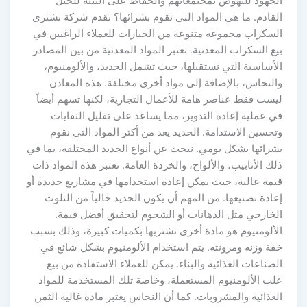
الجهود للنهوض بمجتمعاتهم والحفاظ على البيئة للجيل
القادم. ما هي المواد التي نقوم بشرائها؟ تقدم شركة نشتري
السكراب مجموعة متنوعة من الخيارات للعملاء الراغبين في
بيع السكراب المعدنية. تعتبر المواد المعدنية من بين المصادر
الأساسية التي نستقبلها، حيث تشمل الحديد، والألومنيوم،
والنحاس، بالإضافة إلى مواد أخرى مختلفة. هذه المعادن
ليست فقط عناصر هامة للأعمال التجارية، لكنها تسهم أيضاً
في عملية إعادة التدوير، مما يساعد على تقليل النفايات
وتحسين الاستدامة. الحديد يعد من أكثر المواد التي نقوم
بشرائها بشكل يومي. نبحث عن أنواع الحديد المختلفة، بما في
ذلك الأنابيب، والألواح، والخردة العامة. تعتبر هذه المواد ذات
قيمة عالية، حيث يمكن إعادة استخدامها في مشاريع جديدة أو
إعادة تصنيعها. من المهم أن يكون الحديد خالياً من التلوث
الخارجي مثل الدهانات أو الشحوم لتحقيق أفضل قيمة.
الألومنيوم هو مادة أخرى نشتريها بكميات كبيرة، وذلك بسبب
خفة وزنه ومرونته. يتم استخدام الألومنيوم بشكل شائع في
الصناعات الغذائية والبناء. يمكن للعملاء الاستفادة من بيع
علب الألومنيوم المستعملة، وخاصة تلك المستخدمة للمواد
الغذائية والمشروبات. كما أن النحاس يعتبر مادة غالية الثمن