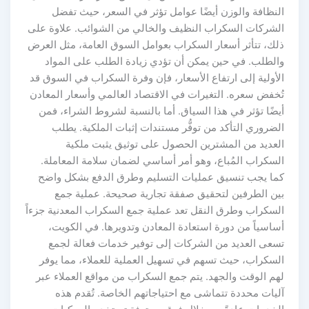
النظافة والوزن أيضًا عوامل تؤثر في السعر، حيث تفضل
الشركات السكراب النظيف والخالي من الشوائب. علاوة على
ذلك، تتأثر أسعار السكراب بعوامل السوق العامة، مثل العرض
والطلب. في حين يمكن أن تؤدي زيادة الطلب على المواد
الأولية إلى ارتفاع الأسعار، فإن وفرة السكراب في السوق قد
تُخفض سعره. التغيرات في الاقتصاد العالمي وأسعار المعادن
أيضًا تؤثر في هذا السياق. أما بالنسبة لشروط الشراء، فمن
الضروري التأكد من توفُّر مستندات إثبات الملكية. يطلب
العديد من المشترين الحصول على توثيق يثبت ملكية
السكراب المُباع، وهو أمر أساسي لضمان سلامة المعاملة.
كما يجب تنسيق عمليات التسليم وطرق الدفع بشكل واضح
بين الطرفين لتحقيق صفقة تجارية صحيحة. عملية جمع
السكراب وطرق النقل تعد عملية جمع السكراب المعدنية جزءاً
أساسياً من دورة استعادة المعادن وتدويرها. في الكويت،
تسعى العديد من الشركات إلى توفير خدمات فعالة لجمع
السكراب، حيث تسهم في تسهيل العملية للعملاء، مما يوفر
لهم الوقت والجهد. يتم جمع السكراب من مواقع العملاء عبر
آليات محددة تتماشى مع احتياجاتهم الخاصة. تُقدم هذه