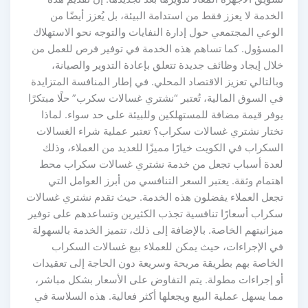
الخدمة لا يعزز فقط من استدامة البيئة، بل يُعزز أيضًا من
الوعي المجتمعي حول إدارة النفايات والتوجه نحو الاستهلاك
المسؤول. كما تساهم هذه الخدمة في توفير فرص للعمل من
خلال إيجاد وظائف جديدة تتعلق بإعادة التدوير والصيانة،
وبالتالي تعزيز الاقتصاد المحلي. في إطار المنافسة المتزايدة
في السوق المالية، تُعتبر “نشتري غسالات سكرب” حلًا مبتكرًا
يوفر قيمة مضافة للمستهلكين وللبيئة على حد سواء. لماذا
تختار نشتري غسالات سكراب؟ تعتبر عملية شراء الغسالات
السكراب في الكويت خيارًا مميزًا للعديد من العملاء، وذلك
لعدة أسباب تجعل من خدمة نشتري غسالات سكراب محط
اهتمام وثقة. يعتبر السعر التنافسي من أبرز العوامل التي
تجعل العملاء يفضلون هذه الخدمة. حيث تقدم نشتري غسالات
سكراب أسعارًا تنافسية تجذب الكثيرين وتساعدهم على توفير
ميزانيتهم الخاصة. بالإضافة إلى ذلك، تتميز الخدمة بالسهولة
في الإجراءات، حيث يمكن للعملاء بيع غسالات السكراب
الخاصة بهم بطريقة مريحة وسريعة دون الحاجة إلى تعقيدات
أو إجراءات مطولة. يتم التفاوض على الأسعار بشكل مباشر،
مما يسهل عملية البيع ويجعلها أكثر فعالية. هذه السلاسة في