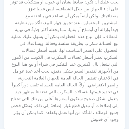
يجب عليك أن تكون صادقاً بشأن أي عيوب أو مشكلات قد تؤثر
على أداء الجهاز. من خلال الشفافية، ليس فقط تعزز
مصداقيتك، ولكن أيضاً يمكن أن تساعد في بناء ثقة مع
المشترين المحتملين. عند تجهيز جهاز للبيع، تأكد من تنظيفه
جيداً وإزالة أي أوساخ أو بقايا، مما يجعله أكثر جذباً. في نهاية
المطاف، فإن اتباع هذه الخطوات يمكن أن يسهل عليك عملية
بيع الغسالة سكراب بطريقة سلسة وفعالة، ويساعدك في
الحصول على السعر المناسب لها. تقييم أسعار غسالات
السكرب تعتبر أسعار غسالات السكرب في الكويت من الأمور
التي تشغل بال الكثيرين عند التفكير في شراء أو بيع هذا النوع
من الأجهزة. لتقدير السعر بشكل دقيق، يجب أخذ عدة عوامل
في الاعتبار، تتضمن الحالة العامة للجهاز، العلامة التجارية،
والعمر الافتراضي. أولاً، الحالة العامة للغسالة تلعب دوراً كبيراً
في تحديد قيمتها. غسالات السكرب التي تحتفظ بمظهر جيد
وتعمل بشكل صحيح ستكون أسعارها أعلى من تلك التي تحتاج
إلى إصلاحات أو تبديل قطع غيار. إضافةً إلى ذلك، يُفضّل فحص
جميع الوظائف للتأكد من أنها تعمل بكفاءة. كما يمكن أن يؤثر
وجود أي خدوش