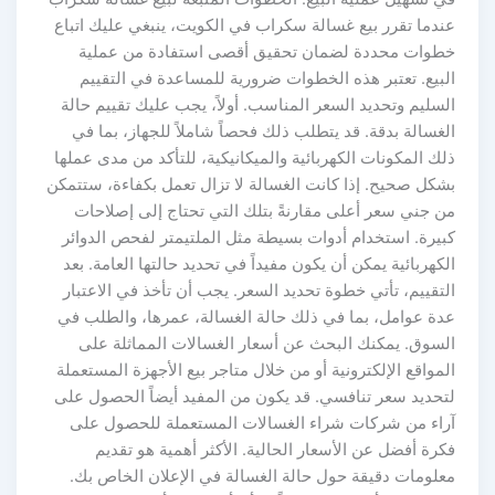
عندما تقرر بيع غسالة سكراب في الكويت، ينبغي عليك اتباع
خطوات محددة لضمان تحقيق أقصى استفادة من عملية
البيع. تعتبر هذه الخطوات ضرورية للمساعدة في التقييم
السليم وتحديد السعر المناسب. أولاً، يجب عليك تقييم حالة
الغسالة بدقة. قد يتطلب ذلك فحصاً شاملاً للجهاز، بما في
ذلك المكونات الكهربائية والميكانيكية، للتأكد من مدى عملها
بشكل صحيح. إذا كانت الغسالة لا تزال تعمل بكفاءة، ستتمكن
من جني سعر أعلى مقارنةً بتلك التي تحتاج إلى إصلاحات
كبيرة. استخدام أدوات بسيطة مثل الملتيمتر لفحص الدوائر
الكهربائية يمكن أن يكون مفيداً في تحديد حالتها العامة. بعد
التقييم، تأتي خطوة تحديد السعر. يجب أن تأخذ في الاعتبار
عدة عوامل، بما في ذلك حالة الغسالة، عمرها، والطلب في
السوق. يمكنك البحث عن أسعار الغسالات المماثلة على
المواقع الإلكترونية أو من خلال متاجر بيع الأجهزة المستعملة
لتحديد سعر تنافسي. قد يكون من المفيد أيضاً الحصول على
آراء من شركات شراء الغسالات المستعملة للحصول على
فكرة أفضل عن الأسعار الحالية. الأكثر أهمية هو تقديم
معلومات دقيقة حول حالة الغسالة في الإعلان الخاص بك.