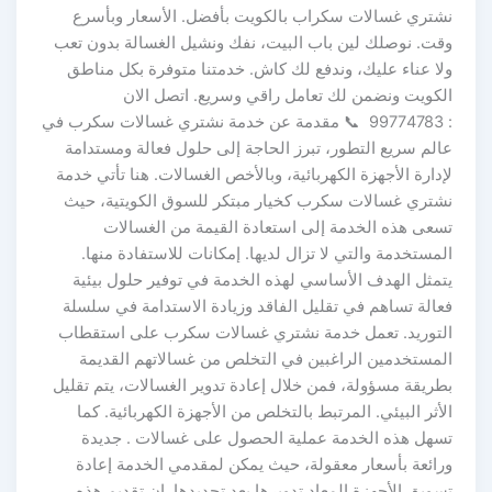
نشتري غسالات سكراب بالكويت بأفضل. الأسعار وبأسرع
وقت. نوصلك لين باب البيت، نفك ونشيل الغسالة بدون تعب
ولا عناء عليك، وندفع لك كاش. خدمتنا متوفرة بكل مناطق
الكويت ونضمن لك تعامل راقي وسريع. اتصل الان
: 99774783 📞 مقدمة عن خدمة نشتري غسالات سكرب في
عالم سريع التطور، تبرز الحاجة إلى حلول فعالة ومستدامة
لإدارة الأجهزة الكهربائية، وبالأخص الغسالات. هنا تأتي خدمة
نشتري غسالات سكرب كخيار مبتكر للسوق الكويتية، حيث
تسعى هذه الخدمة إلى استعادة القيمة من الغسالات
المستخدمة والتي لا تزال لديها. إمكانات للاستفادة منها.
يتمثل الهدف الأساسي لهذه الخدمة في توفير حلول بيئية
فعالة تساهم في تقليل الفاقد وزيادة الاستدامة في سلسلة
التوريد. تعمل خدمة نشتري غسالات سكرب على استقطاب
المستخدمين الراغبين في التخلص من غسالاتهم القديمة
بطريقة مسؤولة، فمن خلال إعادة تدوير الغسالات، يتم تقليل
الأثر البيئي. المرتبط بالتخلص من الأجهزة الكهربائية. كما
تسهل هذه الخدمة عملية الحصول على غسالات . جديدة
ورائعة بأسعار معقولة، حيث يمكن لمقدمي الخدمة إعادة
تسويق الأجهزة المعاد تدويرها بعد تجديدها. إن تقديم هذه