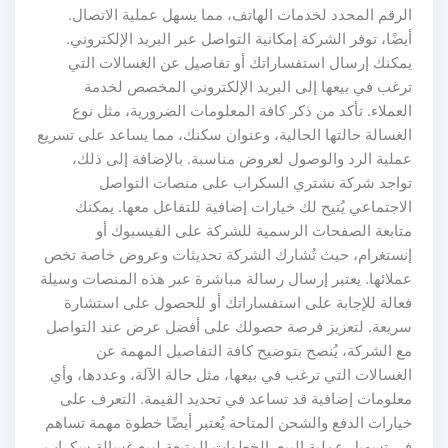
الرقم المحدد لخدمات الهاتف، مما يسهل عملية الاتصال.
أيضًا، توفر الشركة إمكانية التواصل عبر البريد الإلكتروني.
يمكنك إرسال استفساراتك أو تفاصيل عن الغسالات التي
ترغب في بيعها إلى البريد الإلكتروني المخصص لخدمة
العملاء. تأكد من ذكر كافة المعلومات الضرورية، مثل نوع
الغسالة حالتها الحالية، وعنوان سكنك، مما يساعد على تسريع
عملية الرد والوصول لعروض مناسبة. بالإضافة إلى ذلك،
تواجد شركة نشتري السكراب على منصات التواصل
الاجتماعي يُتيح لك خيارات إضافية للتفاعل معها. يمكنك
متابعة الصفحات الرسمية للشركة على الفيسبوك أو
إنستغرام، حيث تُشارك الشركة تحديثات وعروض خاصة تخص
عملائها. يعتبر إرسال رسالة مباشرة عبر هذه المنصات وسيلة
فعالة للإجابة على استفساراتك أو للحصول على استشارة
سريعة. لتعزيز فرصة حصولك على أفضل عرض عند التواصل
مع الشركة، يُنصح بتوضيح كافة التفاصيل المهمة عن
الغسالات التي ترغب في بيعها، مثل حالة الآلة، وعددها، وأي
معلومات إضافية قد تساعد في تحديد القيمة. التعرف على
خيارات الدفع والشحن المتاحة يُعتبر أيضًا خطوة مهمة تساهم
في تسهيل عملية البيع. الخطوات المتبعة لبيع غسالة سكراب